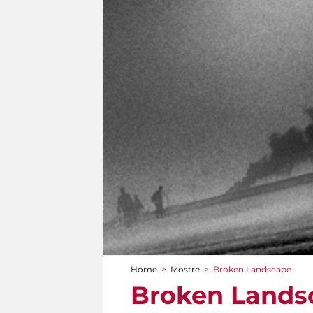
Home
>
Mostre
>
Broken Landscape
Tu sei qui
Broken Lands