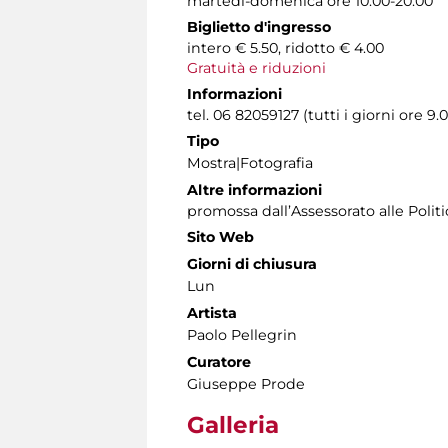
martedì-domenica ore 10.00-20.00
Biglietto d'ingresso
intero € 5.50, ridotto € 4.00
Gratuità e riduzioni
Informazioni
tel. 06 82059127 (tutti i giorni ore 9.0
Tipo
Mostra|Fotografia
Altre informazioni
promossa dall’Assessorato alle Poli
Sito Web
Giorni di chiusura
Lun
Artista
Paolo Pellegrin
Curatore
Giuseppe Prode
Galleria