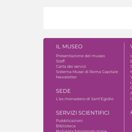
IL MUSEO
Presentazione del museo
Staff
B
Carta dei servizi
S
Sistema Musei di Roma Capitale
Newsletter
V
SEDE
A
L'ex monastero di Sant'Egidio
SERVIZI SCIENTIFICI
Pubblicazioni
Biblioteca
Richiesta fotoriproduzione