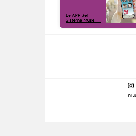
Le APP del
Sistema Musei
mus