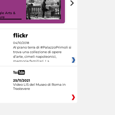
le Arts &
ure
I like MiC
04/10/2018
Al piano terra di #PalazzoPrimoli si
trova una collezione di opere
d’arte, cimeli napoleonici,
memorie familiari. La
25/11/2021
Video LIS del Museo di Roma in
Trastevere