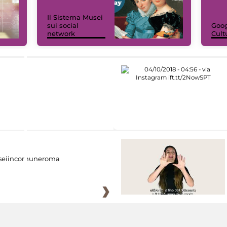
Il Sistema Musei
sui social
Goog
network
Cult
eiincomuneroma