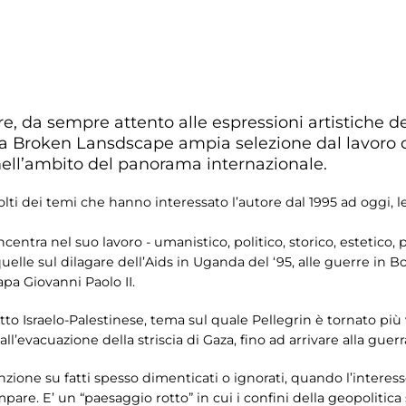
, da sempre attento alle espressioni artistiche del
ita Broken Lansdscape ampia selezione dal lavoro d
 nell’ambito del panorama internazionale.
ti dei temi che hanno interessato l’autore dal 1995 ad oggi, le
oncentra nel suo lavoro - umanistico, politico, storico, estetico, 
quelle sul dilagare dell’Aids in Uganda del ‘95, alle guerre in Bo
a Giovanni Paolo II.
to Israelo-Palestinese, tema sul quale Pellegrin è tornato più v
 all’evacuazione della striscia di Gaza, fino ad arrivare alla guer
nzione su fatti spesso dimenticati o ignorati, quando l’interes
are. E’ un “paesaggio rotto” in cui i confini della geopolitica