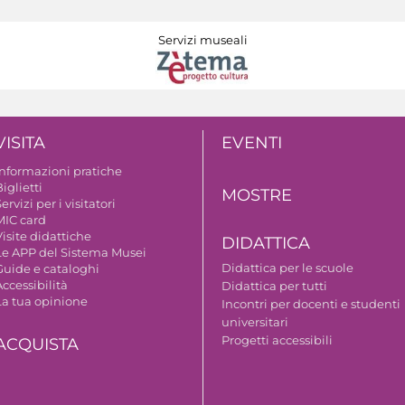
Servizi museali
VISITA
EVENTI
Informazioni pratiche
iglietti
MOSTRE
ervizi per i visitatori
MIC card
isite didattiche
DIDATTICA
Le APP del Sistema Musei
Didattica per le scuole
Guide e cataloghi
ccessibilità
Didattica per tutti
La tua opinione
Incontri per docenti e studenti
universitari
Progetti accessibili
ACQUISTA