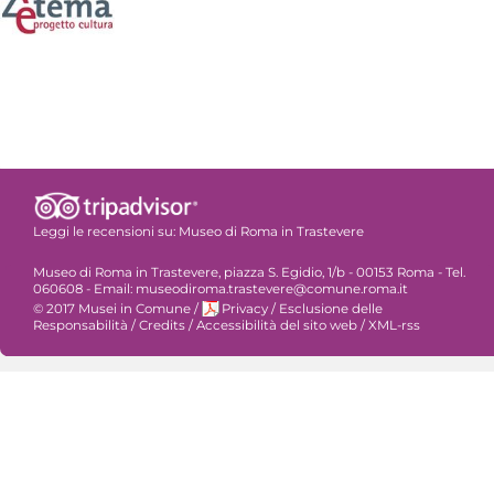
Leggi le recensioni su:
Museo di Roma in Trastevere
Museo di Roma in Trastevere, piazza S. Egidio, 1/b - 00153 Roma - Tel.
060608 - Email: museodiroma.trastevere@comune.roma.it
© 2017 Musei in Comune
/
Privacy
/
Esclusione delle
Responsabilità
/
Credits
/
Accessibilità del sito web
/
XML-rss