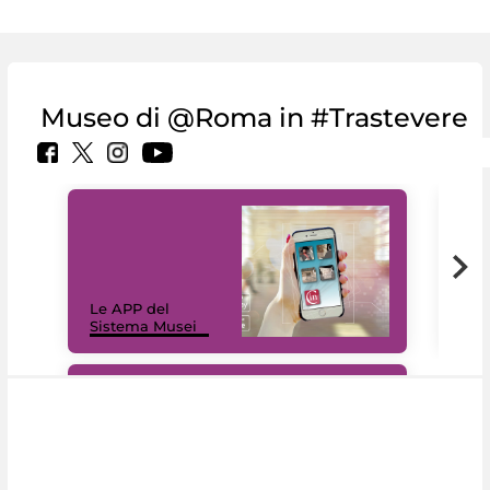
Museo di @Roma in #Trastevere
Il 
Le APP del
Mus
Sistema Musei
net