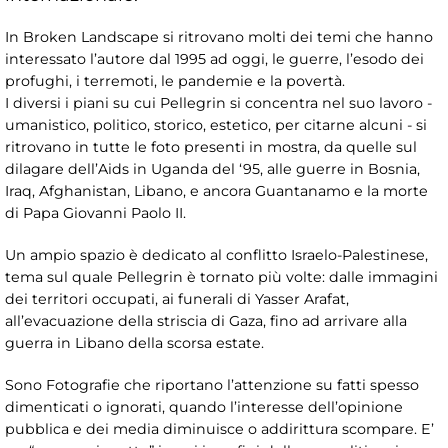
In Broken Landscape si ritrovano molti dei temi che hanno
interessato l’autore dal 1995 ad oggi, le guerre, l’esodo dei
profughi, i terremoti, le pandemie e la povertà.
I diversi i piani su cui Pellegrin si concentra nel suo lavoro -
umanistico, politico, storico, estetico, per citarne alcuni - si
ritrovano in tutte le foto presenti in mostra, da quelle sul
dilagare dell’Aids in Uganda del ‘95, alle guerre in Bosnia,
Iraq, Afghanistan, Libano, e ancora Guantanamo e la morte
di Papa Giovanni Paolo II.
Un ampio spazio è dedicato al conflitto Israelo-Palestinese,
tema sul quale Pellegrin è tornato più volte: dalle immagini
dei territori occupati, ai funerali di Yasser Arafat,
all’evacuazione della striscia di Gaza, fino ad arrivare alla
guerra in Libano della scorsa estate.
Sono Fotografie che riportano l’attenzione su fatti spesso
dimenticati o ignorati, quando l’interesse dell’opinione
pubblica e dei media diminuisce o addirittura scompare. E’