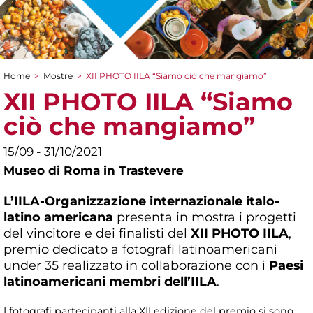
Home
>
Mostre
>
XII PHOTO IILA “Siamo ciò che mangiamo”
Tu sei qui
XII PHOTO IILA “Siamo
ciò che mangiamo”
15/09 - 31/10/2021
Museo di Roma in Trastevere
L’IILA-Organizzazione internazionale italo-
latino americana
presenta in mostra i progetti
del vincitore e dei finalisti del
XII
PHOTO IILA
,
premio dedicato a fotografi latinoamericani
under 35 realizzato in collaborazione con i
Paesi
latinoamericani membri dell’IILA
.
I fotografi partecipanti alla XII edizione del premio si sono