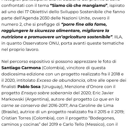
confrontati con il tema
“Siamo ciò che mangiamo”
, ispirato
ad uno dei 17 Obiettivi dello Sviluppo Sostenibile che fanno
parte dell’Agenda 2030 delle Nazioni Unite, ovvero il
numero 2, che si prefigge di
“porre fine alla fame,
raggiungere la sicurezza alimentare, migliorare la
nutrizione e promuovere un’agricoltura sostenibile”
. IILA,
in quanto Osservatore ONU, porta avanti queste tematiche
nel proprio lavoro.
Nel percorso espositivo si possono apprezzare le foto di
Santiago Carmona
(Colombia), vincitore di questa
dodicesima edizione con un progetto realizzato fra il 2018 e
il 2020, intitolato
Exceso de abundancia
, oltre alle opere dei
finalisti
Pablo Sosa
(Uruguay), Menzione d’Onore con il
progetto
Ensayo sobre soberanía
del 2020; Eric Javier
Markowski (Argentina), autore del progetto
Lo que en la
carne se conserva
del 2016-2017; Ana Caroline de Lima
(Brasile), autrice di un progetto realizzato fra il 2015 e il 2019;
Cristian Torres (Colombia), con il progetto “Bodegones,
caminos y cocinas” del 2019 e Carlo Tello (Messico), con il