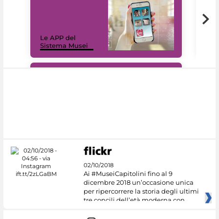
Il 
Le APP del
Mus
Sistema Musei
net
#DiscoverMiC
02/10/2018
Ai #MuseiCapitolini fino al 9
dicembre 2018 un’occasione unica
per ripercorrere la storia degli ultimi
tre concili dell’età moderna con