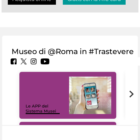
Museo di @Roma in #Trastevere
Il 
Le APP del
Mus
Sistema Musei
net