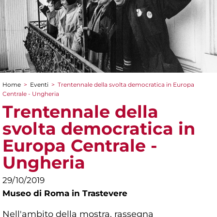
Home
>
Eventi
>
Trentennale della svolta democratica in Europa
Tu sei qui
Centrale - Ungheria
Trentennale della
svolta democratica in
Europa Centrale -
Ungheria
29/10/2019
Museo di Roma in Trastevere
Nell'ambito della mostra, rassegna