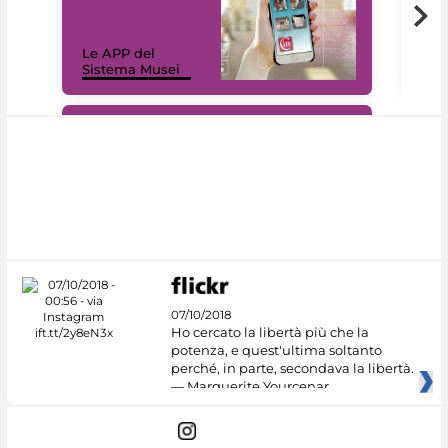
Il 
Le APP del
Mus
Sistema Musei
net
#DiscoverMiC
07/10/2018
Ho cercato la libertà più che la
potenza, e quest'ultima soltanto
perché, in parte, secondava la libertà.
— Marguerite Yourcenar