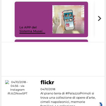
Il 
Le APP del
Mus
Sistema Musei
net
#DiscoverMiC
04/10/2018
Al piano terra di #PalazzoPrimoli si
trova una collezione di opere d’arte,
cimeli napoleonici, memorie
familiari. La collezione