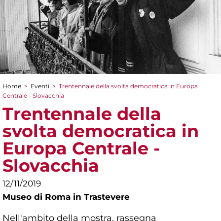
Home
>
Eventi
>
Trentennale della svolta democratica in Europa
Tu sei qui
Centrale - Slovacchia
Trentennale della
svolta democratica in
Europa Centrale -
Slovacchia
12/11/2019
Museo di Roma in Trastevere
Nell'ambito della mostra, rassegna