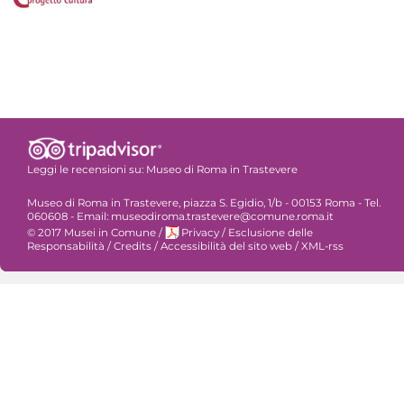
Leggi le recensioni su:
Museo di Roma in Trastevere
Museo di Roma in Trastevere, piazza S. Egidio, 1/b - 00153 Roma - Tel.
060608 - Email: museodiroma.trastevere@comune.roma.it
© 2017 Musei in Comune
/
Privacy
/
Esclusione delle
Responsabilità
/
Credits
/
Accessibilità del sito web
/
XML-rss