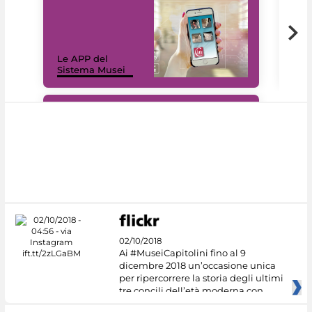
Il 
Le APP del
Mus
Sistema Musei
net
#DiscoverMiC
02/10/2018
Ai #MuseiCapitolini fino al 9
dicembre 2018 un’occasione unica
per ripercorrere la storia degli ultimi
tre concili dell’età moderna con