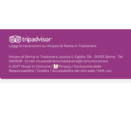
Leggi le recensioni su:
Museo di Roma in Trastevere
Museo di Roma in Trastevere, piazza S. Egidio, 1/b - 00153 Roma - Tel.
060608 - Email: museodiroma.trastevere@comune.roma.it
© 2017 Musei in Comune
/
Privacy
/
Esclusione delle
Responsabilità
/
Credits
/
Accessibilità del sito web
/
XML-rss