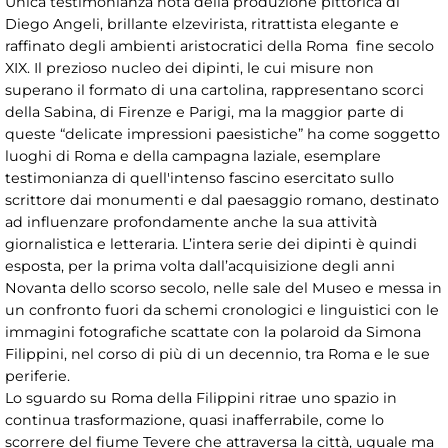
Unica testimonianza nota della produzione pittorica di
Diego Angeli, brillante elzevirista, ritrattista elegante e
raffinato degli ambienti aristocratici della Roma fine secolo
XIX. Il prezioso nucleo dei dipinti, le cui misure non
superano il formato di una cartolina, rappresentano scorci
della Sabina, di Firenze e Parigi, ma la maggior parte di
queste “delicate impressioni paesistiche” ha come soggetto
luoghi di Roma e della campagna laziale, esemplare
testimonianza di quell'intenso fascino esercitato sullo
scrittore dai monumenti e dal paesaggio romano, destinato
ad influenzare profondamente anche la sua attività
giornalistica e letteraria. L’intera serie dei dipinti è quindi
esposta, per la prima volta dall’acquisizione degli anni
Novanta dello scorso secolo, nelle sale del Museo e messa in
un confronto fuori da schemi cronologici e linguistici con le
immagini fotografiche scattate con la polaroid da Simona
Filippini, nel corso di più di un decennio, tra Roma e le sue
periferie.
Lo sguardo su Roma della Filippini ritrae uno spazio in
continua trasformazione, quasi inafferrabile, come lo
scorrere del fiume Tevere che attraversa la città, uguale ma