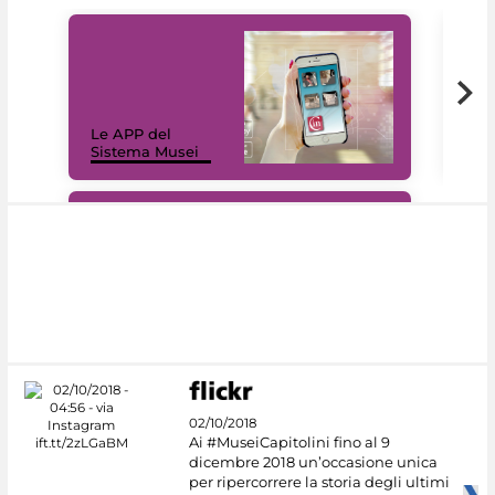
Il 
Le APP del
Mus
Sistema Musei
net
#DiscoverMiC
02/10/2018
Ai #MuseiCapitolini fino al 9
dicembre 2018 un’occasione unica
per ripercorrere la storia degli ultimi