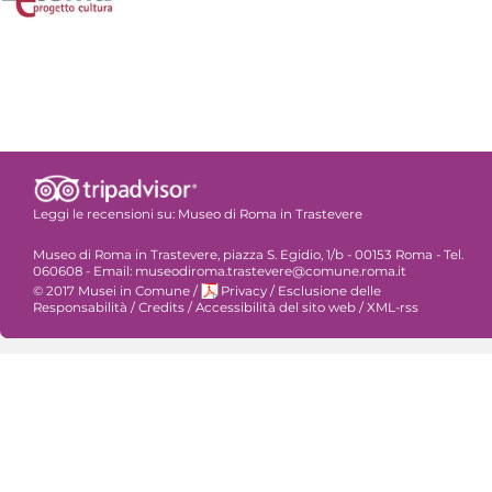
Leggi le recensioni su:
Museo di Roma in Trastevere
Museo di Roma in Trastevere, piazza S. Egidio, 1/b - 00153 Roma - Tel.
060608 - Email: museodiroma.trastevere@comune.roma.it
© 2017 Musei in Comune
/
Privacy
/
Esclusione delle
Responsabilità
/
Credits
/
Accessibilità del sito web
/
XML-rss