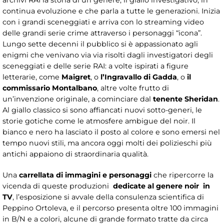
continua evoluzione e che parla a tutte le generazioni. Inizia
con i grandi sceneggiati e arriva con lo streaming video
delle grandi serie crime attraverso i personaggi “icona”.
Lungo sette decenni il pubblico si è appassionato agli
enigmi che venivano via via risolti dagli investigatori degli
sceneggiati e delle serie RAI: a volte ispirati a figure
letterarie, come
Maigret
, o
l’Ingravallo di Gadda
, o
il
commissario Montalbano
, altre volte frutto di
un’invenzione originale, a cominciare dal
tenente Sheridan
.
Al giallo classico si sono affiancati nuovi sotto-generi, le
storie gotiche come le atmosfere ambigue del noir. Il
bianco e nero ha lasciato il posto al colore e sono emersi nel
tempo nuovi stili, ma ancora oggi molti dei polizieschi più
antichi appaiono di straordinaria qualità.
Una
carrellata di immagini e personaggi
che ripercorre la
vicenda di queste produzioni
dedicate al genere noir in
TV
, l’esposizione si avvale della consulenza scientifica di
Peppino Ortoleva, e il percorso presenta oltre 100 immagini
in B/N e a colori, alcune di grande formato tratte da circa