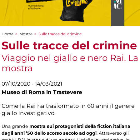
Home
>
Mostre
>
Sulle tracce del crimine
Tu sei qui
Sulle tracce del crimine
Viaggio nel giallo e nero Rai. La
mostra
07/10/2020 - 14/03/2021
Museo di Roma in Trastevere
Come la Rai ha trasformato in 60 anni il genere
giallo investigativo.
Una grande
mostra sui protagonisti della fiction italiana
dagli anni ’50 dello scorso secolo ad oggi
. Attraverso gli
archivi RAI la storia di un genere, il giallo investigativo, in