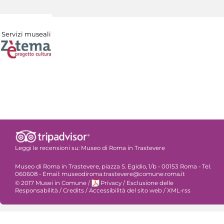
Servizi museali
Leggi le recensioni su:
Museo di Roma in Trastevere
Museo di Roma in Trastevere, piazza S. Egidio, 1/b - 00153 Roma - Tel.
060608 - Email: museodiroma.trastevere@comune.roma.it
© 2017 Musei in Comune
/
Privacy
/
Esclusione delle
Responsabilità
/
Credits
/
Accessibilità del sito web
/
XML-rss