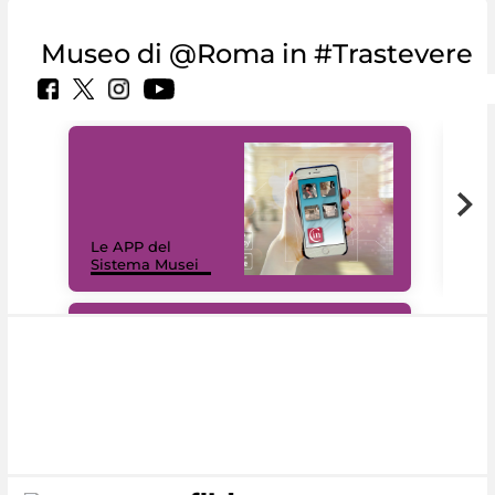
Museo di @Roma in #Trastevere
Il 
Le APP del
Mus
Sistema Musei
net
#DiscoverMiC