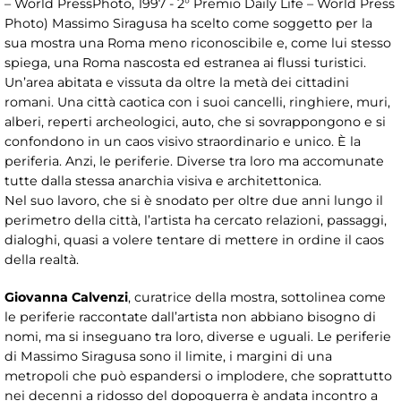
– World PressPhoto, 1997 - 2° Premio Daily Life – World Press
Photo) Massimo Siragusa ha scelto come soggetto per la
sua mostra una Roma meno riconoscibile e, come lui stesso
spiega, una Roma nascosta ed estranea ai flussi turistici.
Un’area abitata e vissuta da oltre la metà dei cittadini
romani. Una città caotica con i suoi cancelli, ringhiere, muri,
alberi, reperti archeologici, auto, che si sovrappongono e si
confondono in un caos visivo straordinario e unico. È la
periferia. Anzi, le periferie. Diverse tra loro ma accomunate
tutte dalla stessa anarchia visiva e architettonica.
Nel suo lavoro, che si è snodato per oltre due anni lungo il
perimetro della città, l’artista ha cercato relazioni, passaggi,
dialoghi, quasi a volere tentare di mettere in ordine il caos
della realtà.
Giovanna Calvenzi
, curatrice della mostra, sottolinea come
le periferie raccontate dall’artista non abbiano bisogno di
nomi, ma si inseguano tra loro, diverse e uguali. Le periferie
di Massimo Siragusa sono il limite, i margini di una
metropoli che può espandersi o implodere, che soprattutto
nei decenni a ridosso del dopoguerra è andata incontro a