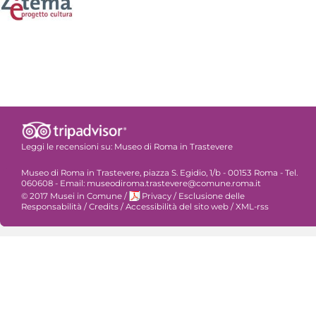
Leggi le recensioni su:
Museo di Roma in Trastevere
Museo di Roma in Trastevere, piazza S. Egidio, 1/b - 00153 Roma - Tel.
060608 - Email: museodiroma.trastevere@comune.roma.it
© 2017 Musei in Comune
/
Privacy
/
Esclusione delle
Responsabilità
/
Credits
/
Accessibilità del sito web
/
XML-rss