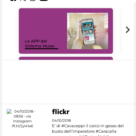
Il 
Le APP del
Mus
Sistema Musei
net
#DiscoverMiC
04/10/2018
E' di #Cavaceppi il calco in gesso del
busto dell’imperatore #Caracalla