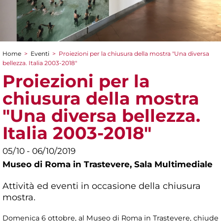
Home
>
Eventi
>
Proiezioni per la chiusura della mostra "Una diversa
Tu sei qui
bellezza. Italia 2003-2018"
Proiezioni per la
chiusura della mostra
"Una diversa bellezza.
Italia 2003-2018"
05/10 - 06/10/2019
Museo di Roma in Trastevere,
Sala Multimediale
Attività ed eventi in occasione della chiusura
mostra.
Domenica 6 ottobre, al Museo di Roma in Trastevere, chiude