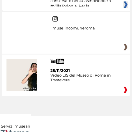
conservato nel #CasinoNobile a
#VillaTorlonia. Per la
museiincomuneroma
25/11/2021
Video LIS del Museo di Roma in
Trastevere
Servizi museali