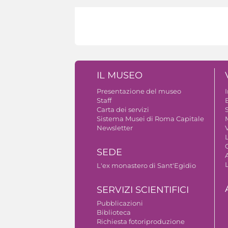
IL MUSEO
Presentazione del museo
Staff
B
Carta dei servizi
S
Sistema Musei di Roma Capitale
Newsletter
V
SEDE
A
L'ex monastero di Sant'Egidio
SERVIZI SCIENTIFICI
Pubblicazioni
Biblioteca
Richiesta fotoriproduzione