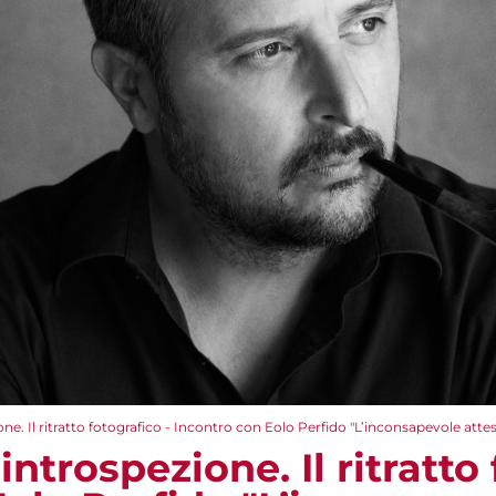
ne. Il ritratto fotografico - Incontro con Eolo Perfido "L’inconsapevole atte
ntrospezione. Il ritratto 