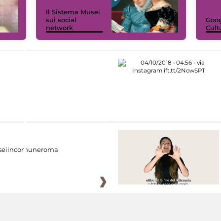
Il Sistema Musei
sui social
Goog
network
Cult
eiincomuneroma