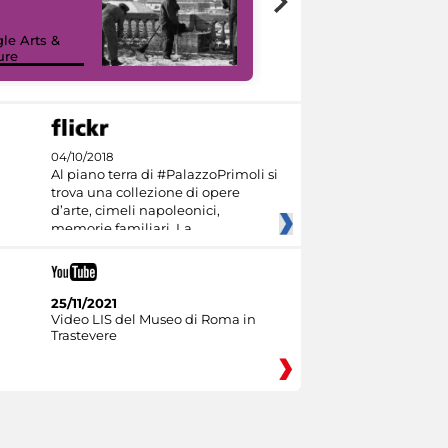
le Arts &
ure
I like MiC
04/10/2018
Al piano terra di #PalazzoPrimoli si
trova una collezione di opere
d’arte, cimeli napoleonici,
memorie familiari. La
25/11/2021
Video LIS del Museo di Roma in
Trastevere