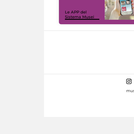
Le APP del
Sistema Musei
mus