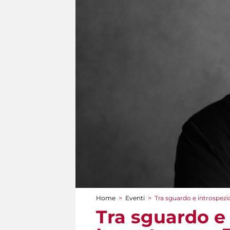
Home
>
Eventi
>
Tra sguardo e introspezio
Tu sei qui
Tra sguardo e i