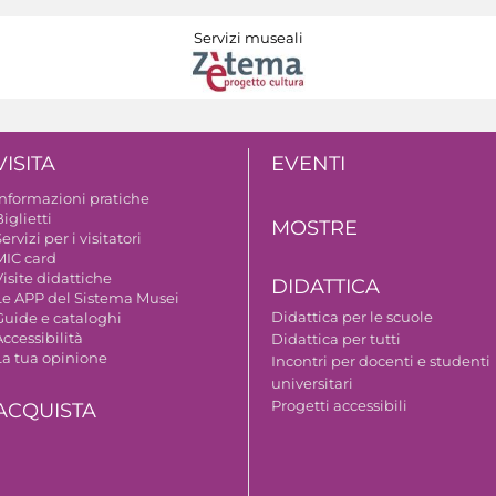
Servizi museali
VISITA
EVENTI
Informazioni pratiche
iglietti
MOSTRE
ervizi per i visitatori
MIC card
isite didattiche
DIDATTICA
Le APP del Sistema Musei
Didattica per le scuole
Guide e cataloghi
ccessibilità
Didattica per tutti
La tua opinione
Incontri per docenti e studenti
universitari
Progetti accessibili
ACQUISTA