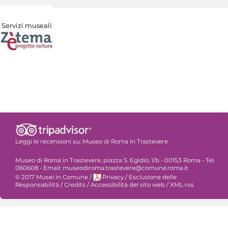
Servizi museali
Leggi le recensioni su:
Museo di Roma in Trastevere
Museo di Roma in Trastevere, piazza S. Egidio, 1/b - 00153 Roma - Tel.
060608 - Email: museodiroma.trastevere@comune.roma.it
© 2017 Musei in Comune
/
Privacy
/
Esclusione delle
Responsabilità
/
Credits
/
Accessibilità del sito web
/
XML-rss