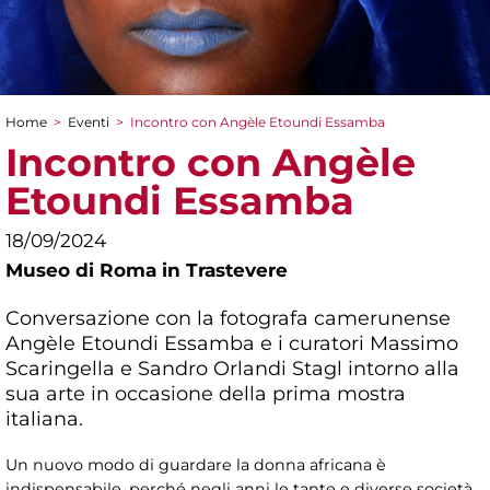
Home
>
Eventi
>
Incontro con Angèle Etoundi Essamba
Tu sei qui
Incontro con Angèle
Etoundi Essamba
18/09/2024
Museo di Roma in Trastevere
Conversazione con la fotografa camerunense
Angèle Etoundi Essamba e i curatori Massimo
Scaringella e Sandro Orlandi Stagl intorno alla
sua arte in occasione della prima mostra
italiana.
Un nuovo modo di guardare la donna africana è
indispensabile, perché negli anni le tante e diverse società