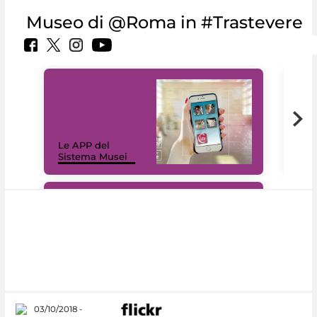
Museo di @Roma in #Trastevere
Il 
Le APP del
Mus
Sistema Musei
net
#DiscoverMiC