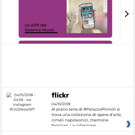
Il 
Le APP del
Mus
Sistema Musei
net
#DiscoverMiC
04/10/2018
Al piano terra di #PalazzoPrimoli si
trova una collezione di opere d’arte,
cimeli napoleonici, memorie
familiari. La collezione