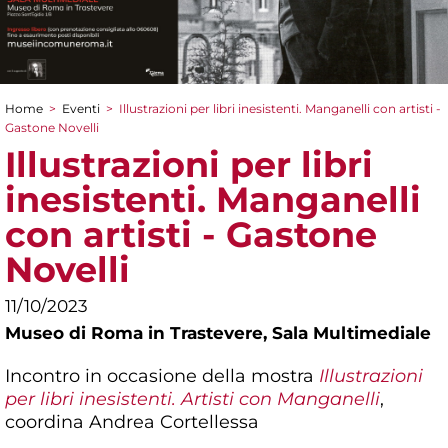
Home
>
Eventi
>
Illustrazioni per libri inesistenti. Manganelli con artisti -
Tu sei qui
Gastone Novelli
Illustrazioni per libri
inesistenti. Manganelli
con artisti - Gastone
Novelli
11/10/2023
Museo di Roma in Trastevere,
Sala Multimediale
Incontro in occasione della mostra
Illustrazioni
per libri inesistenti. Artisti con Manganelli
,
coordina Andrea Cortellessa