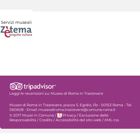
Servizi museali
Leggi le recensioni su:
Museo di Roma in Trastevere
Museo di Roma in Trastevere, piazza S. Egidio, 1/b - 00153 Roma - Tel.
060608 - Email: museodiroma.trastevere@comune.roma.it
© 2017 Musei in Comune
/
Privacy
/
Esclusione delle
Responsabilità
/
Credits
/
Accessibilità del sito web
/
XML-rss