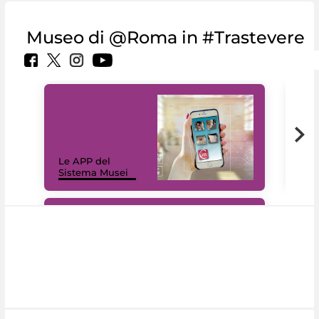
Museo di @Roma in #Trastevere
Il 
Le APP del
Mus
Sistema Musei
net
#DiscoverMiC