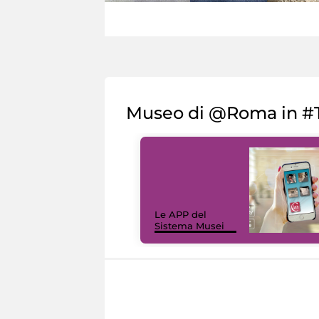
Museo di @Roma in #T
Le APP del
Sistema Musei