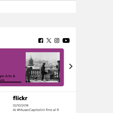
le Arts &
ure
I like MiC
02/10/2018
Ai #MuseiCapitolini fino al 9