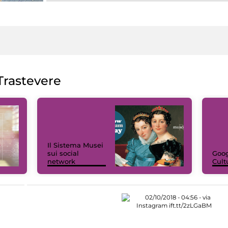
rastevere
Il Sistema Musei
sui social
Goog
network
Cult