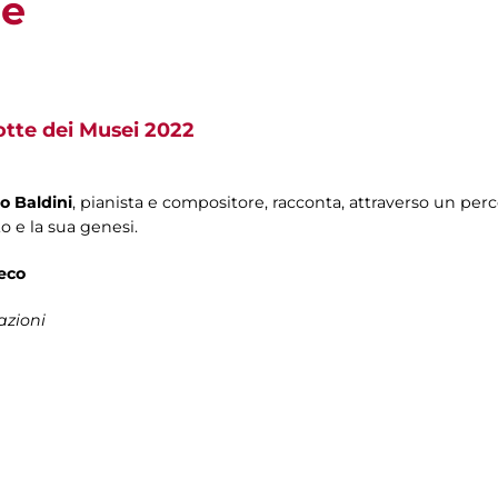
le
tte dei Musei 2022
o Baldini
, pianista e compositore, racconta, attraverso un per
o e la sua genesi.
eco
azioni