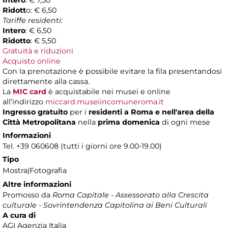
Intero
: € 7,50
Ridott
o: € 6,50
Tariffe residenti:
Intero
: € 6,50
Ridotto
: € 5,50
Gratuità e riduzioni
Acquisto online
Con la prenotazione è possibile evitare la fila presentandosi
direttamente alla cassa.
La
MIC card
è acquistabile nei musei e online
all’indirizzo
miccard.museiincomuneroma.it
Ingresso gratuito
per i
residenti a Roma
e nell'area della
Città Metropolitana
nella
prima domenica
di ogni mese
Informazioni
Tel. +39 060608 (tutti i giorni ore 9.00-19.00)
Tipo
Mostra|Fotografia
Altre informazioni
Promosso da
Roma Capitale - Assessorato alla Crescita
culturale - Sovrintendenza Capitolina ai Beni Culturali
A cura di
AGI Agenzia Italia