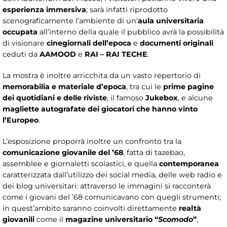
esperienza immersiva
; sarà infatti riprodotto
scenograficamente l’ambiente di un’
aula universitaria
occupata
all’interno della quale il pubblico avrà la possibilità
di visionare
cinegiornali dell’epoca
e
documenti originali
ceduti da
AAMOOD
e
RAI – RAI TECHE
.
La mostra è inoltre arricchita da un vasto repertorio di
memorabilia e materiale d’epoca
, tra cui le
prime pagine
dei quotidiani e delle riviste
, il famoso
Jukebox
, e alcune
magliette autografate dei giocatori che hanno vinto
l’Europeo
.
L’esposizione proporrà inoltre un confronto tra la
comunicazione giovanile del ’68
, fatta di tazebao,
assemblee e giornaletti scolastici, e quella
contemporanea
caratterizzata dall’utilizzo dei social media, delle web radio e
dei blog universitari: attraverso le immagini si racconterà
come i giovani del ’68 comunicavano con quegli strumenti;
in quest’ambito saranno coinvolti direttamente
realtà
giovanili
come il
magazine universitario “
Scomodo
”
,