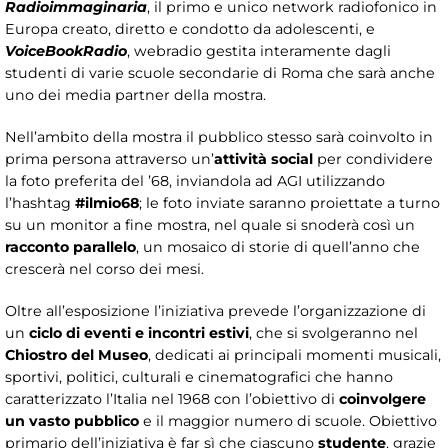
Radioimmaginaria
, il primo e unico network radiofonico in
Europa creato, diretto e condotto da adolescenti, e
VoiceBookRadio
, webradio gestita interamente dagli
studenti di varie scuole secondarie di Roma che sarà anche
uno dei media partner della mostra.
Nell’ambito della mostra il pubblico stesso sarà coinvolto in
prima persona attraverso un’
attività social
per condividere
la foto preferita del ’68, inviandola ad AGI utilizzando
l’hashtag
#ilmio68
; le foto inviate saranno proiettate a turno
su un monitor a fine mostra, nel quale si snoderà così un
racconto parallelo
, un mosaico di storie di quell’anno che
crescerà nel corso dei mesi.
Oltre all’esposizione l’iniziativa prevede l’organizzazione di
un
ciclo di eventi e incontri estivi
, che si svolgeranno nel
Chiostro del Museo
, dedicati ai principali momenti musicali,
sportivi, politici, culturali e cinematografici che hanno
caratterizzato l’Italia nel 1968 con l’obiettivo di
coinvolgere
un vasto pubblico
e il maggior numero di scuole. Obiettivo
primario dell’iniziativa è far sì che ciascuno
studente
, grazie