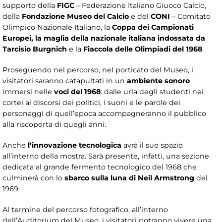
supporto della
FIGC
– Federazione Italiano Giuoco Calcio,
della
Fondazione Museo del Calcio
e del
CONI
– Comitato
Olimpico Nazionale Italiano, la
Coppa dei Campionati
Europei, la maglia della nazionale italiana indossata da
Tarcisio Burgnich
e la
Fiaccola delle Olimpiadi del 1968
.
Proseguendo nel percorso, nel porticato del Museo, i
visitatori saranno catapultati in un
ambiente sonoro
immersi nelle
voci del 1968
: dalle urla degli studenti nei
cortei ai discorsi dei politici, i suoni e le parole dei
personaggi di quell’epoca accompagneranno il pubblico
alla riscoperta di quegli anni.
Anche
l’innovazione tecnologica
avrà il suo spazio
all’interno della mostra. Sarà presente, infatti, una sezione
dedicata al grande fermento tecnologico del 1968 che
culminerà con lo
sbarco sulla luna di Neil Armstrong
del
1969.
Al termine del percorso fotografico, all’interno
dell’Auditorium del Museo, i visitatori potranno vivere una