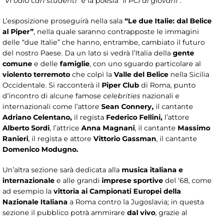
“
Vi odio cari studenti
” e la poesia “
Il PCI ai giovani
”.
L’esposizione proseguirà nella sala
“Le due Italie: dal Belice
al Piper”
, nella quale saranno contrapposte le immagini
delle “due Italie” che hanno, entrambe, cambiato il futuro
del nostro Paese. Da un lato si vedrà l’Italia della
gente
comune
e delle
famiglie
, con uno sguardo particolare al
violento terremoto
che colpì la
Valle del Belice
nella Sicilia
Occidentale. Si racconterà il
Piper Club
di Roma, punto
d’incontro di alcune famose
celebrities
nazionali e
internazionali come l’attore
Sean Connery,
il cantante
Adriano Celentano,
il regista
Federico Fellini,
l’attore
Alberto Sordi
, l’attrice
Anna Magnani
, il cantante
Massimo
Ranieri
, il regista e attore
Vittorio Gassman
, il cantante
Domenico Modugno.
Un’altra sezione sarà dedicata alla
musica italiana e
internazionale
e alle grandi
imprese sportive
del ‘68, come
ad esempio la
vittoria ai Campionati Europei della
Nazionale Italiana
a Roma contro la Jugoslavia; in questa
sezione il pubblico potrà ammirare
dal vivo
, grazie al