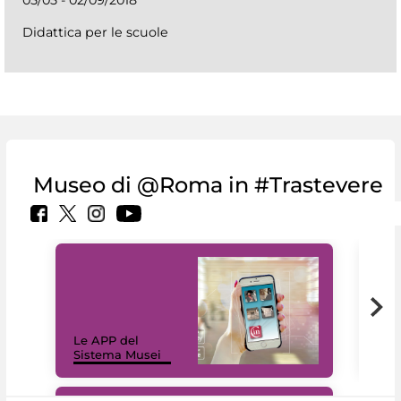
Didattica per le scuole
Museo di @Roma in #Trastevere
Il 
Le APP del
Mus
Sistema Musei
net