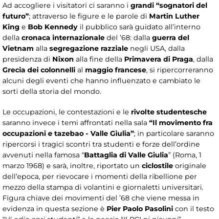
Ad accogliere i visitatori ci saranno i
grandi “sognatori del
futuro”
; attraverso le figure e le parole di
Martin Luther
King
e
Bob Kennedy
il pubblico sarà guidato all’interno
della
cronaca internazionale
del ’68: dalla
guerra del
Vietnam
alla
segregazione razziale
negli USA, dalla
presidenza di
Nixon
alla fine della
Primavera di Praga
, dalla
Grecia dei colonnelli
al
maggio francese
, si ripercorreranno
alcuni degli eventi che hanno influenzato e cambiato le
sorti della storia del mondo.
Le occupazioni, le contestazioni e le
rivolte studentesche
saranno invece i temi affrontati nella sala
“Il movimento fra
occupazioni e tazebao - Valle Giulia”
; in particolare saranno
ripercorsi i tragici scontri tra studenti e forze dell’ordine
avvenuti nella famosa “
Battaglia di Valle Giulia
” (Roma, 1
marzo 1968) e sarà, inoltre, riportato un
ciclostile
originale
dell’epoca, per rievocare i momenti della ribellione per
mezzo della stampa di volantini e giornaletti universitari.
Figura chiave dei movimenti del ’68 che viene messa in
evidenza in questa sezione è
Pier Paolo Pasolini
con il testo