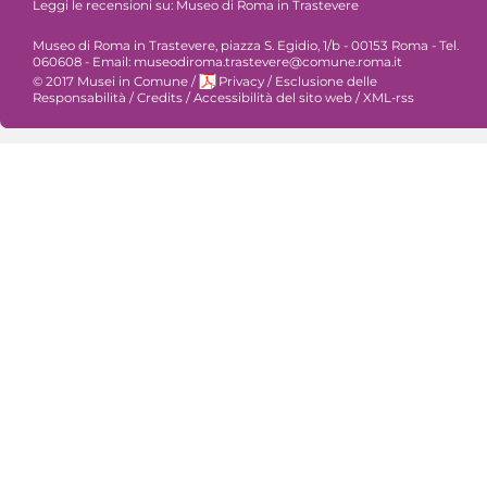
Leggi le recensioni su:
Museo di Roma in Trastevere
Museo di Roma in Trastevere, piazza S. Egidio, 1/b - 00153 Roma - Tel.
060608 - Email: museodiroma.trastevere@comune.roma.it
© 2017 Musei in Comune
/
Privacy
/
Esclusione delle
Responsabilità
/
Credits
/
Accessibilità del sito web
/
XML-rss