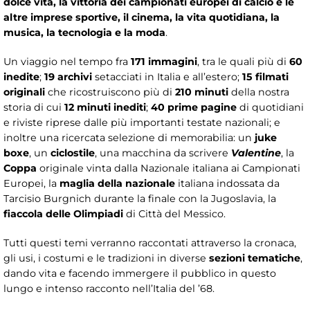
dolce vita, la vittoria dei campionati europei di calcio e le
altre imprese sportive, il cinema, la vita quotidiana, la
musica, la tecnologia e la moda
.
Un viaggio nel tempo fra
171 immagini
, tra le quali più di
60
inedite
;
19 archivi
setacciati in Italia e all’estero;
15 filmati
originali
che ricostruiscono più di
210 minuti
della nostra
storia di cui
12 minuti inediti
;
40 prime pagine
di quotidiani
e riviste riprese dalle più importanti testate nazionali; e
inoltre una ricercata selezione di memorabilia: un
juke
boxe
, un
ciclostile
, una macchina da scrivere
Valentine
, la
Coppa
originale vinta dalla Nazionale italiana ai Campionati
Europei, la
maglia della nazionale
italiana indossata da
Tarcisio Burgnich durante la finale con la Jugoslavia, la
fiaccola delle Olimpiadi
di Città del Messico.
Tutti questi temi verranno raccontati attraverso la cronaca,
gli usi, i costumi e le tradizioni in diverse
sezioni tematiche
,
dando vita e facendo immergere il pubblico in questo
lungo e intenso racconto nell’Italia del ’68.