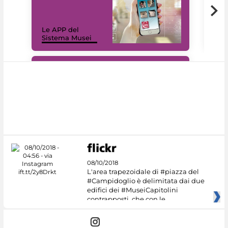
Il 
Le APP del
Mus
Sistema Musei
net
#DiscoverMiC
08/10/2018
L'area trapezoidale di #piazza del
#Campidoglio è delimitata dai due
edifici dei #MuseiCapitolini
contrapposti, che con le