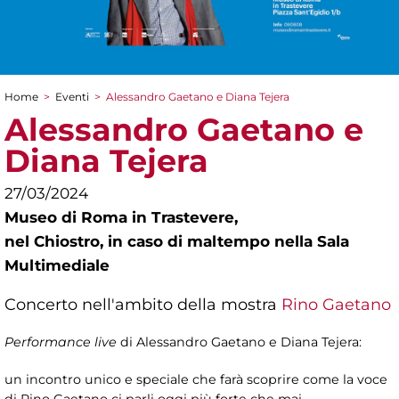
Home
>
Eventi
>
Alessandro Gaetano e Diana Tejera
Tu sei qui
Alessandro Gaetano e
Diana Tejera
27/03/2024
Museo di Roma in Trastevere,
nel Chiostro, in caso di maltempo nella Sala
Multimediale
Concerto nell'ambito della mostra
Rino Gaetano
Performance live
di Alessandro Gaetano e Diana Tejera:
un incontro unico e speciale che farà scoprire come la voce
di Rino Gaetano ci parli oggi più forte che mai.