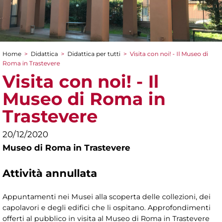
Home
>
Didattica
>
Didattica per tutti
>
Visita con noi! - Il Museo di
Tu sei qui
Roma in Trastevere
Visita con noi! - Il
Museo di Roma in
Trastevere
20/12/2020
Museo di Roma in Trastevere
Attività annullata
Appuntamenti nei Musei alla scoperta delle collezioni, dei
capolavori e degli edifici che li ospitano. Approfondimenti
offerti al pubblico in visita al Museo di Roma in Trastevere