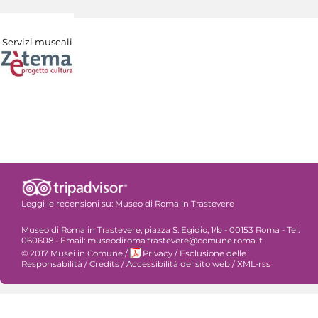
Servizi museali
Leggi le recensioni su:
Museo di Roma in Trastevere
Museo di Roma in Trastevere, piazza S. Egidio, 1/b - 00153 Roma - Tel.
060608 - Email: museodiroma.trastevere@comune.roma.it
© 2017 Musei in Comune
/
Privacy
/
Esclusione delle
Responsabilità
/
Credits
/
Accessibilità del sito web
/
XML-rss