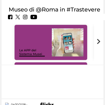
Museo di @Roma in #Trastevere
Il 
Le APP del
Mus
Sistema Musei
net
#DiscoverMiC