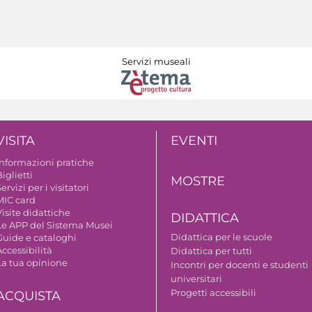
Servizi museali
VISITA
EVENTI
Informazioni pratiche
iglietti
MOSTRE
ervizi per i visitatori
MIC card
isite didattiche
DIDATTICA
Le APP del Sistema Musei
Didattica per le scuole
Guide e cataloghi
ccessibilità
Didattica per tutti
La tua opinione
Incontri per docenti e studenti
universitari
Progetti accessibili
ACQUISTA