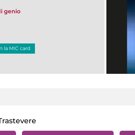
i genio
n la MIC card
rastevere