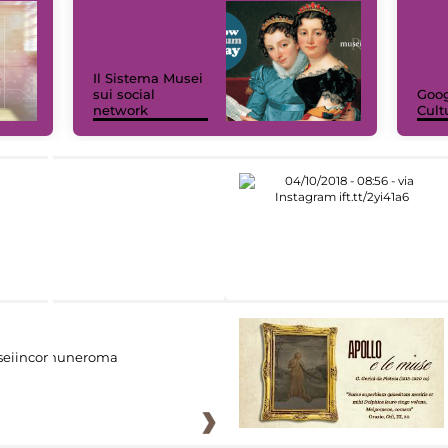
Il Sistema Musei
sui social
Goog
network
Cult
eiincomuneroma