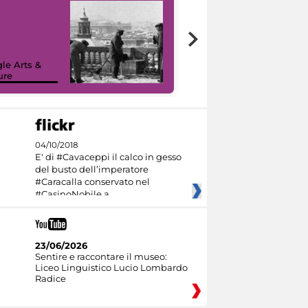
le Arts &
ure
I like MiC
04/10/2018
E' di #Cavaceppi il calco in gesso
del busto dell’imperatore
#Caracalla conservato nel
#CasinoNobile a
23/06/2026
Sentire e raccontare il museo:
Liceo Linguistico Lucio Lombardo
Radice