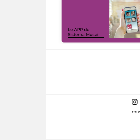
Le APP del
Sistema Musei
mus