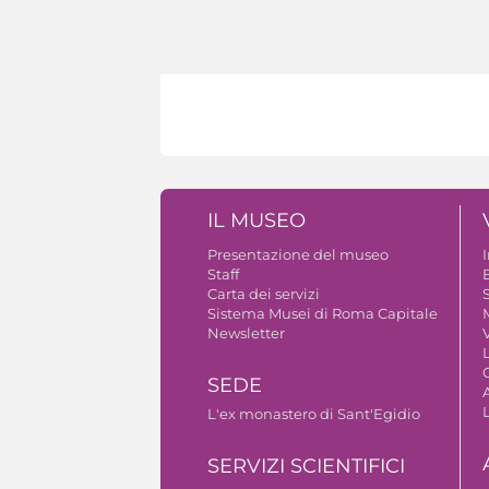
IL MUSEO
Presentazione del museo
Staff
B
Carta dei servizi
S
Sistema Musei di Roma Capitale
Newsletter
V
SEDE
A
L'ex monastero di Sant'Egidio
SERVIZI SCIENTIFICI