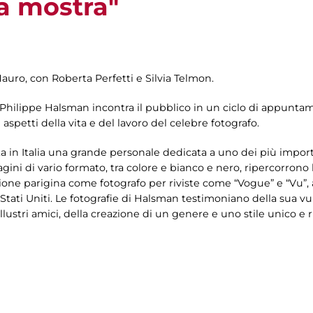
la mostra"
Mauro, con Roberta Perfetti e Silvia Telmon.
 Philippe Halsman incontra il pubblico in un ciclo di appuntame
 aspetti della vita e del lavoro del celebre fotografo.
a in Italia una grande personale dedicata a uno dei più import
ni di vario formato, tra colore e bianco e nero, ripercorrono la
zione parigina come fotografo per riviste come “Vogue” e “Vu”, a
 Stati Uniti. Le fotografie di Halsman testimoniano della sua vul
llustri amici, della creazione di un genere e uno stile unico e r