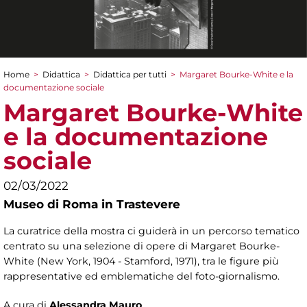
Home
>
Didattica
>
Didattica per tutti
>
Margaret Bourke-White e la
Tu sei qui
documentazione sociale
Margaret Bourke-White
e la documentazione
sociale
02/03/2022
Museo di Roma in Trastevere
La curatrice della mostra ci guiderà in un percorso tematico
centrato su una selezione di opere di Margaret Bourke-
White (New York, 1904 - Stamford, 1971), tra le figure più
rappresentative ed emblematiche del foto-giornalismo.
A cura di
Alessandra Mauro