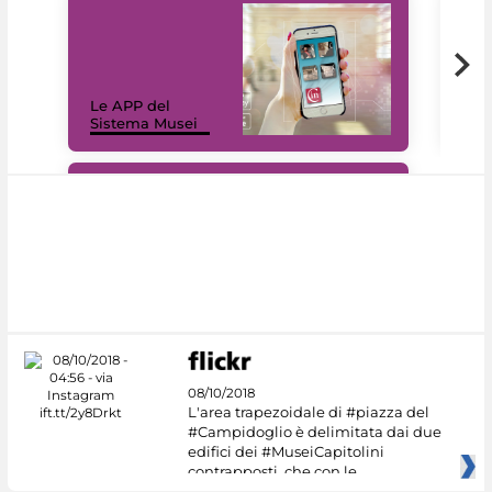
Il 
Le APP del
Mus
Sistema Musei
net
#DiscoverMiC
08/10/2018
L'area trapezoidale di #piazza del
#Campidoglio è delimitata dai due
edifici dei #MuseiCapitolini
contrapposti, che con le