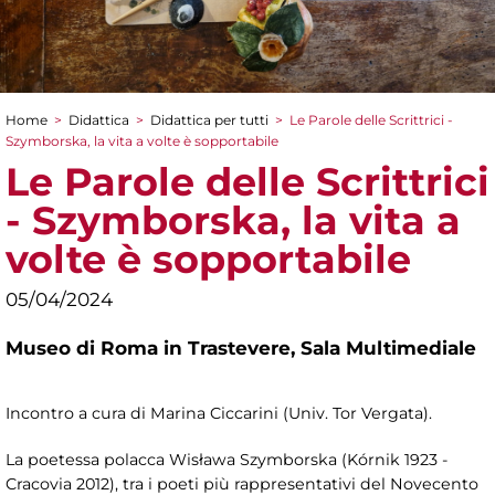
Home
>
Didattica
>
Didattica per tutti
>
Le Parole delle Scrittrici -
Tu sei qui
Szymborska, la vita a volte è sopportabile
Le Parole delle Scrittrici
- Szymborska, la vita a
volte è sopportabile
05/04/2024
Museo di Roma in Trastevere,
Sala Multimediale
Incontro a cura di Marina Ciccarini (Univ. Tor Vergata).
La poetessa polacca Wisława Szymborska (Kórnik 1923 -
Cracovia 2012), tra i poeti più rappresentativi del Novecento