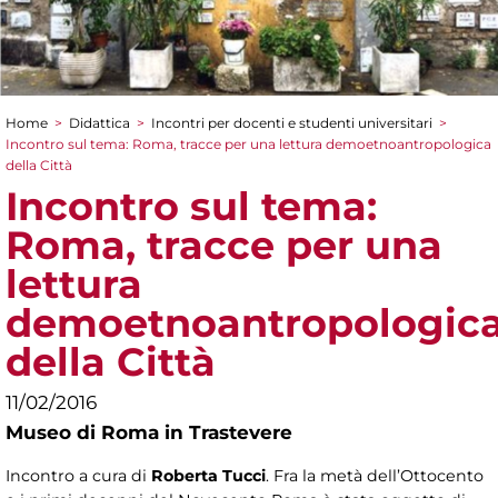
Home
>
Didattica
>
Incontri per docenti e studenti universitari
>
Tu sei qui
Incontro sul tema: Roma, tracce per una lettura demoetnoantropologica
della Città
Incontro sul tema:
Roma, tracce per una
lettura
demoetnoantropologic
della Città
11/02/2016
Museo di Roma in Trastevere
Incontro a cura di
Roberta Tucci
. Fra la metà dell’Ottocento