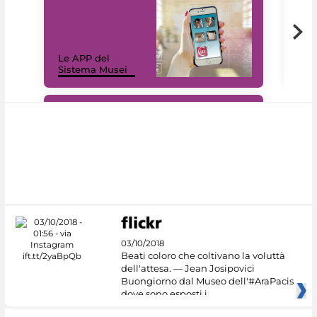
Il 
Le APP del
Mus
Sistema Musei
net
#DiscoverMiC
03/10/2018
Beati coloro che coltivano la voluttà
dell'attesa. — Jean Josipovici
Buongiorno dal Museo dell'#AraPacis
dove sono esposti i