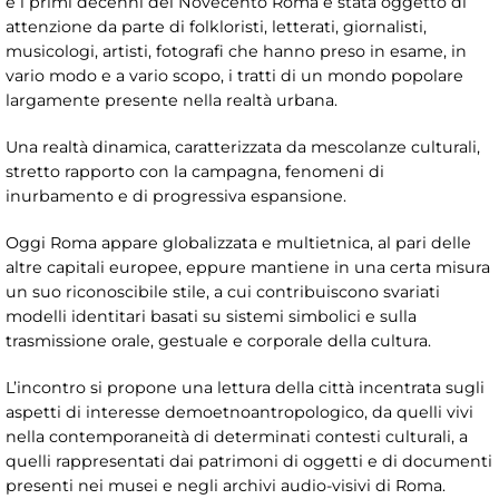
e i primi decenni del Novecento Roma è stata oggetto di
attenzione da parte di folkloristi, letterati, giornalisti,
musicologi, artisti, fotografi che hanno preso in esame, in
vario modo e a vario scopo, i tratti di un mondo popolare
largamente presente nella realtà urbana.
Una realtà dinamica, caratterizzata da mescolanze culturali,
stretto rapporto con la campagna, fenomeni di
inurbamento e di progressiva espansione.
Oggi Roma appare globalizzata e multietnica, al pari delle
altre capitali europee, eppure mantiene in una certa misura
un suo riconoscibile stile, a cui contribuiscono svariati
modelli identitari basati su sistemi simbolici e sulla
trasmissione orale, gestuale e corporale della cultura.
L’incontro si propone una lettura della città incentrata sugli
aspetti di interesse demoetnoantropologico, da quelli vivi
nella contemporaneità di determinati contesti culturali, a
quelli rappresentati dai patrimoni di oggetti e di documenti
presenti nei musei e negli archivi audio-visivi di Roma.