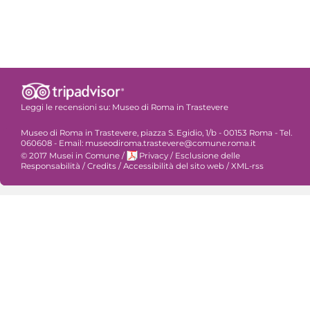
Leggi le recensioni su:
Museo di Roma in Trastevere
Museo di Roma in Trastevere, piazza S. Egidio, 1/b - 00153 Roma - Tel.
060608 - Email: museodiroma.trastevere@comune.roma.it
© 2017 Musei in Comune
/
Privacy
/
Esclusione delle
Responsabilità
/
Credits
/
Accessibilità del sito web
/
XML-rss