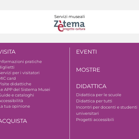
Servizi museali
VISITA
EVENTI
Informazioni pratiche
iglietti
MOSTRE
ervizi per i visitatori
MIC card
isite didattiche
DIDATTICA
Le APP del Sistema Musei
Didattica per le scuole
Guide e cataloghi
ccessibilità
Didattica per tutti
La tua opinione
Incontri per docenti e studenti
universitari
Progetti accessibili
ACQUISTA