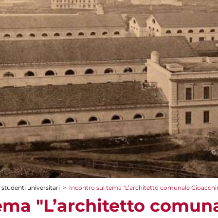
 studenti universitari
>
Incontro sul tema "L’architetto comunale Gioacchi
tema "L’architetto comun