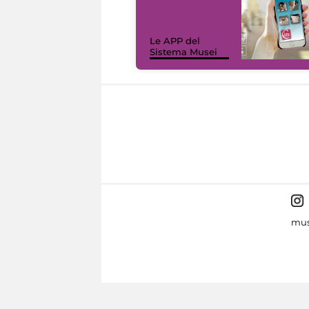
Le APP del
Sistema Musei
mus