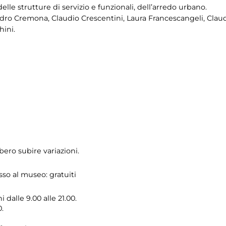
 delle strutture di servizio e funzionali, dell’arredo urbano.
ndro Cremona, Claudio Crescentini, Laura Francescangeli, Claud
hini.
ero subire variazioni.
sso al museo: gratuiti
 dalle 9.00 alle 21.00.
.