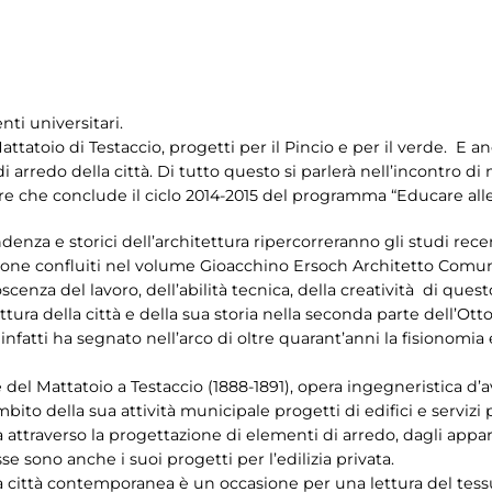
nti universitari.
 Mattatoio di Testaccio, progetti per il Pincio e per il verde. E
rredo della città. Di tutto questo si parlerà nell’incontro di 
e che conclude il ciclo 2014-2015 del programma “Educare alle 
endenza e storici dell’architettura ripercorreranno gli studi rec
zione confluiti nel volume Gioacchino Ersoch Architetto Comu
scenza del lavoro, dell’abilità tecnica, della creatività di que
tura della città e della sua storia nella seconda parte dell’Ott
fatti ha segnato nell’arco di oltre quarant’anni la fisionomia e 
 del Mattatoio a Testaccio (1888-1891), opera ingegneristica d’a
bito della sua attività municipale progetti di edifici e servizi
ttà attraverso la progettazione di elementi di arredo, dagli appar
sse sono anche i suoi progetti per l’edilizia privata.
la città contemporanea è un occasione per una lettura del tessu