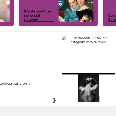
Il Sistema Musei
sui social
Goog
network
Cult
eiincomuneroma