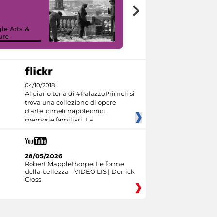
le Arts &
ure
I like MiC
04/10/2018
Al piano terra di #PalazzoPrimoli si
trova una collezione di opere
d’arte, cimeli napoleonici,
memorie familiari. La
28/05/2026
Robert Mapplethorpe. Le forme
della bellezza - VIDEO LIS | Derrick
Cross