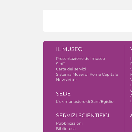
IL MUSEO
Presentazione del museo
Staff
B
Carta dei servizi
S
Sistema Musei di Roma Capitale
Newsletter
V
SEDE
A
L'ex monastero di Sant'Egidio
SERVIZI SCIENTIFICI
Pubblicazioni
Biblioteca