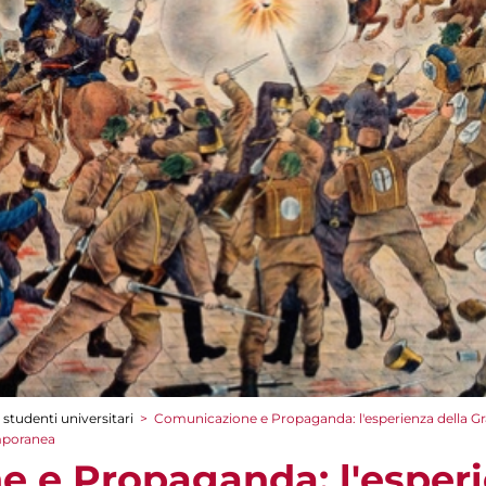
 studenti universitari
>
Comunicazione e Propaganda: l'esperienza della Gra
emporanea
 e Propaganda: l'esperi