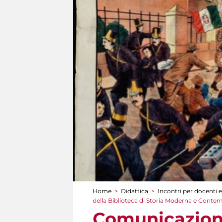
Home
>
Didattica
>
Incontri per docenti e
Tu sei qui
della Biblioteca di Storia Moderna e Cont
Comunicazione