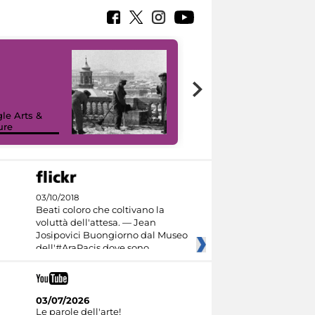
le Arts &
ure
I like MiC
03/10/2018
Beati coloro che coltivano la
voluttà dell'attesa. — Jean
Josipovici Buongiorno dal Museo
dell'#AraPacis dove sono
03/07/2026
Le parole dell'arte!