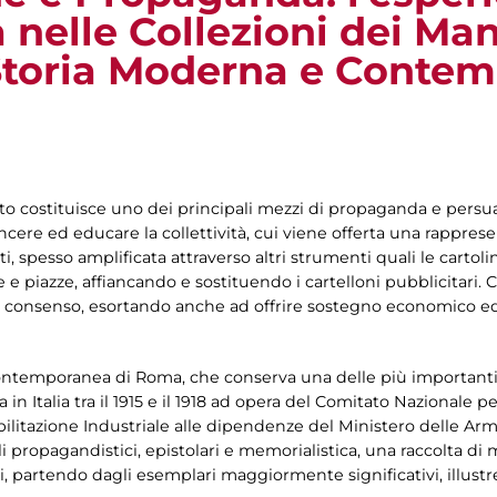
nelle Collezioni dei Mani
 Storia Moderna e Conte
to costituisce uno dei principali mezzi di propaganda e persua
cere ed educare la collettività, cui viene offerta una rapprese
, spesso amplificata attraverso altri strumenti quali le cartoline
 e piazze, affiancando e sostituendo i cartelloni pubblicitari.
il consenso, esortando anche ad offrire sostegno economico ed 
contemporanea di Roma, che conserva una delle più importanti
in Italia tra il 1915 e il 1918 ad opera del Comitato Nazionale p
obilitazione Industriale alle dipendenze del Ministero delle Arm
li propagandistici, epistolari e memorialistica, una raccolta di m
lli, partendo dagli esemplari maggiormente significativi, illus