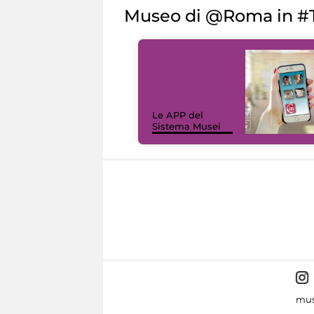
Museo di @Roma in #T
Le APP del
Sistema Musei
mus