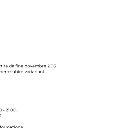
tire da fine novembre 2015
ero subire variazioni
 - 21.00).
.
i formazione.