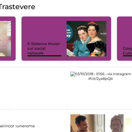
rastevere
Il Sistema Musei
sui social
Goog
network
Cult
eiincomuneroma