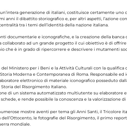
di un’intera generazione di italiani, costituisce certamente uno
 anni il dibattito storiografico e, per altri aspetti, l’azione co
entralità tra i temi dell’identità della nazione italiana.
 fonti documentarie e iconografiche, e la creazione della banca 
ha collaborato ad un grande progetto il cui obiettivo è di offrire
o che è in grado di ripercorrere e descrivere i mutamenti soc
del Ministero per i Beni e la Attività Culturali con la qualifica 
di Storia Moderna e Contemporanea di Roma. Responsabile ed 
laboratore elettronico di materiale iconografico posseduto dal
 Storia del Risorgimento Italiano.
zione di un sistema automatizzato multiutente su elaboratore ele
e schede, e rende possibile la conoscenza e la valorizzazione 
numerose mostre aventi per tema gli Anni Santi, il Tricolore it
 dell’Ottocento, le fotografie del Risorgimento, il primo report
uerra mondiale.