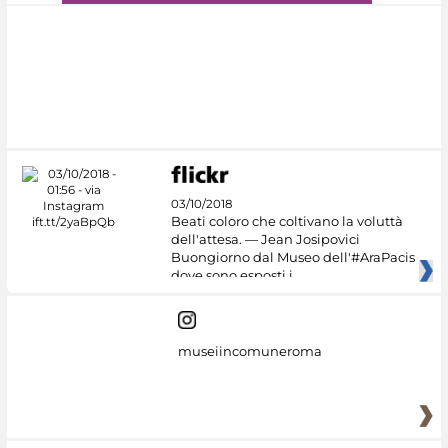
#DiscoverMiC
03/10/2018
Beati coloro che coltivano la voluttà
dell'attesa. — Jean Josipovici
Buongiorno dal Museo dell'#AraPacis
dove sono esposti i
museiincomuneroma