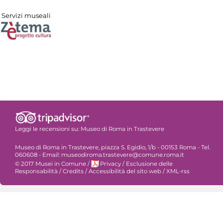
Servizi museali
Leggi le recensioni su:
Museo di Roma in Trastevere
Museo di Roma in Trastevere, piazza S. Egidio, 1/b - 00153 Roma - Tel.
060608 - Email: museodiroma.trastevere@comune.roma.it
© 2017 Musei in Comune
/
Privacy
/
Esclusione delle
Responsabilità
/
Credits
/
Accessibilità del sito web
/
XML-rss