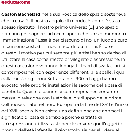
#educaRoma
Gaston Bachelard
nella sua Poetica dello spazio sosteneva
che la casa “è il nostro angolo di mondo, è, come è stato
spesso ripetuto, il nostro primo universo […] uno spazio
primario per sognare ad occhi aperti che unisce memoria e
immaginazione.” Essa è per ciascuno di noi un luogo sicuro
in cui sono custoditi i nostri ricordi più intimi. È forse
questo il motivo per cui sempre più artisti hanno deciso di
utilizzare la casa come mezzo privilegiato d’espressione. In
questa occasione verranno indagati i lavori di svariati artisti
contemporanei, con esperienze differenti alle spalle, i quali
dalla metà degli anni Settanta del ‘900 ad oggi hanno
evocato nelle proprie installazioni la sagoma della casa di
bambola. Queste esperienze contemporanee verranno
messe in relazione con la storia e lo sviluppo delle prime
dollhouses, nate nel nord Europa tra la fine del XVII e l’inizio
del XVIII secolo. Non esiste una definizione che abbracci il
significato di casa di bambola poiché si tratta di
un’espressione utilizzata sia per descrivere quell’oggetto
proprio dell’età infantile, il giocattolo, sia per alludere al