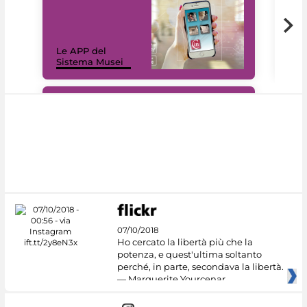
Il 
Le APP del
Mus
Sistema Musei
net
#DiscoverMiC
07/10/2018
Ho cercato la libertà più che la
potenza, e quest'ultima soltanto
perché, in parte, secondava la libertà.
— Marguerite Yourcenar