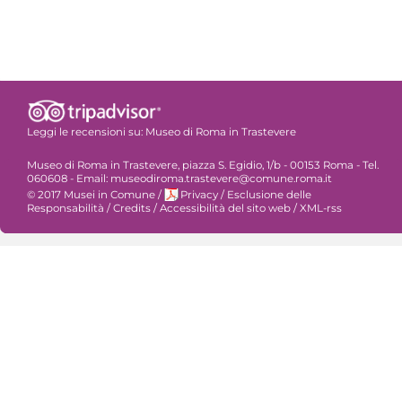
Leggi le recensioni su:
Museo di Roma in Trastevere
Museo di Roma in Trastevere, piazza S. Egidio, 1/b - 00153 Roma - Tel.
060608 - Email: museodiroma.trastevere@comune.roma.it
© 2017 Musei in Comune
/
Privacy
/
Esclusione delle
Responsabilità
/
Credits
/
Accessibilità del sito web
/
XML-rss