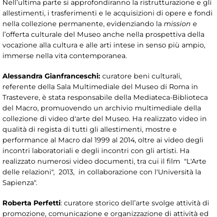
Nell’ultima parte si approfondiranno la ristrutturazione e gli
allestimenti, i trasferimenti e le acquisizioni di opere e fondi
nella collezione permanente, evidenziando la
mission
e
l’offerta culturale del Museo anche nella prospettiva della
vocazione alla cultura e alle arti intese in senso più ampio,
immerse nella vita contemporanea.
Alessandra Gianfranceschi:
curatore beni culturali,
referente della Sala Multimediale del Museo di Roma in
Trastevere, è stata responsabile della Mediateca-Biblioteca
del Macro, promuovendo un archivio multimediale della
collezione di video d'arte del Museo. Ha realizzato video in
qualità di regista di tutti gli allestimenti, mostre e
performance al Macro dal 1999 al 2014, oltre ai video degli
incontri laboratoriali e degli incontri con gli artisti. Ha
realizzato numerosi video documenti, tra cui il film "L'Arte
delle relazioni", 2013, in collaborazione con l'Università la
Sapienza".
Roberta Perfetti
: curatore storico dell’arte svolge attività di
promozione, comunicazione e organizzazione di attività ed