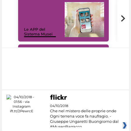
Il 
Le APP del
Mus
Sistema Musei
net
#DiscoverMiC
04/10/2018
Che nel mistero delle proprie onde
Ogni terrena voce fa naufragio. -
Giuseppe Ungaretti Buongiorno dal
#MuseoBarracco