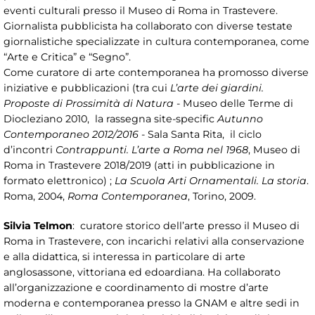
eventi culturali presso il Museo di Roma in Trastevere.
Giornalista pubblicista ha collaborato con diverse testate
giornalistiche specializzate in cultura contemporanea, come
“Arte e Critica” e “Segno”.
Come curatore di arte contemporanea ha promosso diverse
iniziative e pubblicazioni (tra cui
L’arte dei giardini.
Proposte di Prossimità di Natura
- Museo delle Terme di
Diocleziano 2010, la rassegna site-specific
Autunno
Contemporaneo 2012/2016
- Sala Santa Rita, il ciclo
d’incontri
Contrappunti. L’arte a Roma nel 1968
, Museo di
Roma in Trastevere 2018/2019 (atti in pubblicazione in
formato elettronico) ;
La Scuola Arti Ornamentali. La storia
.
Roma, 2004,
Roma Contemporanea
, Torino, 2009.
Silvia Telmon
: curatore storico dell’arte presso il Museo di
Roma in Trastevere, con incarichi relativi alla conservazione
e alla didattica, si interessa in particolare di arte
anglosassone, vittoriana ed edoardiana. Ha collaborato
all’organizzazione e coordinamento di mostre d’arte
moderna e contemporanea presso la GNAM e altre sedi in