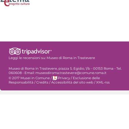
Leggi le recensioni su:
Museo di Roma in Trastevere
Museo di Roma in Trastevere, piazza S. Egidio, 1/b - 00153 Roma - Tel.
060608 - Email: museodiroma.trastevere@comune.roma.it
© 2017 Musei in Comune
/
Privacy
/
Esclusione delle
Responsabilità
/
Credits
/
Accessibilità del sito web
/
XML-rss