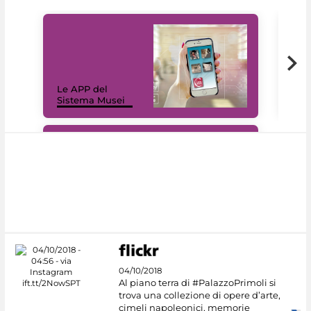
Il 
Le APP del
Mus
Sistema Musei
net
#DiscoverMiC
04/10/2018
Al piano terra di #PalazzoPrimoli si
trova una collezione di opere d’arte,
cimeli napoleonici, memorie