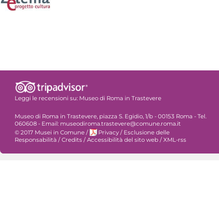
Leggi le recensioni su:
Museo di Roma in Trastevere
Museo di Roma in Trastevere, piazza S. Egidio, 1/b - 00153 Roma - Tel.
060608 - Email: museodiroma.trastevere@comune.roma.it
© 2017 Musei in Comune
/
Privacy
/
Esclusione delle
Responsabilità
/
Credits
/
Accessibilità del sito web
/
XML-rss