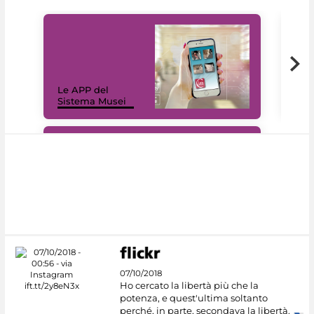
Il 
Le APP del
Mus
Sistema Musei
net
#DiscoverMiC
07/10/2018
Ho cercato la libertà più che la
potenza, e quest'ultima soltanto
perché, in parte, secondava la libertà.