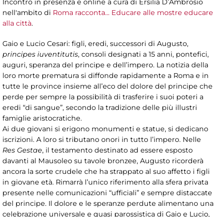
Incontro in presenza e online a cura di Ersilia D’Ambrosio
nell'ambito di
Roma racconta... Educare alle mostre educare
alla città
.
Gaio e Lucio Cesari: figli, eredi, successori di Augusto,
principes iuventitutis
, consoli designati a 15 anni, pontefici,
auguri, speranza del principe e dell’impero. La notizia della
loro morte prematura si diffonde rapidamente a Roma e in
tutte le province insieme all’eco del dolore del principe che
perde per sempre la possibilità di trasferire i suoi poteri a
eredi “di sangue”, secondo la tradizione delle più illustri
famiglie aristocratiche.
Ai due giovani si erigono monumenti e statue, si dedicano
iscrizioni. A loro si tributano onori in tutto l’impero. Nelle
Res Gestae
, il testamento destinato ad essere esposto
davanti al Mausoleo su tavole bronzee, Augusto ricorderà
ancora la sorte crudele che ha strappato al suo affetto i figli
in giovane età. Rimarrà l’unico riferimento alla sfera privata
presente nelle comunicazioni “ufficiali” e sempre distaccate
del principe. Il dolore e le speranze perdute alimentano una
celebrazione universale e quasi parossistica di Gaio e Lucio,