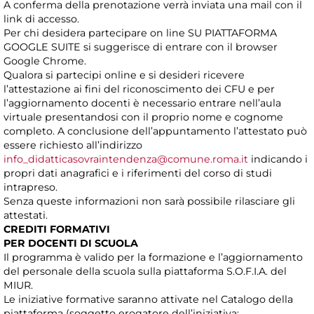
A conferma della prenotazione verrà inviata una mail con il
link di accesso.
Per chi desidera partecipare on line SU PIATTAFORMA
GOOGLE SUITE si suggerisce di entrare con il browser
Google Chrome.
Qualora si partecipi online e si desideri ricevere
l’attestazione ai fini del riconoscimento dei CFU e per
l’aggiornamento docenti è necessario entrare nell’aula
virtuale presentandosi con il proprio nome e cognome
completo. A conclusione dell’appuntamento l’attestato può
essere richiesto all’indirizzo
info_didatticasovraintendenza@comune.roma.it
indicando i
propri dati anagrafici e i riferimenti del corso di studi
intrapreso.
Senza queste informazioni non sarà possibile rilasciare gli
attestati.
CREDITI FORMATIVI
PER DOCENTI DI SCUOLA
Il programma è valido per la formazione e l’aggiornamento
del personale della scuola sulla piattaforma S.O.F.I.A. del
MIUR.
Le iniziative formative saranno attivate nel Catalogo della
piattaforma (soggetto erogatore dell’iniziativa: