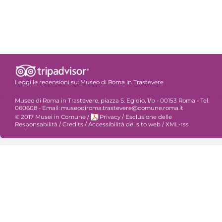
Leggi le recensioni su:
Museo di Roma in Trastevere
Museo di Roma in Trastevere, piazza S. Egidio, 1/b - 00153 Roma - Tel.
060608 - Email: museodiroma.trastevere@comune.roma.it
© 2017 Musei in Comune
/
Privacy
/
Esclusione delle
Responsabilità
/
Credits
/
Accessibilità del sito web
/
XML-rss