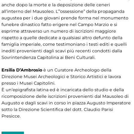
anche dopo la morte e la deposizione delle ceneri
all’interno del Mausoleo. L’”ossessione” della propaganda
augustea per i due giovani prende forma nel monumento
funebre dinastico fatto erigere nel Campo Marzio e si
esprime attraverso un numero di iscrizioni maggiore
rispetto a quelle dedicate a qualsiasi altro defunto della
famiglia imperiale, come testimoniano i testi editi e quelli
inediti provenienti dagli scavi più recenti condotti dalla
Sovrintendenza Capitolina ai Beni Culturali.
Ersilia D’Ambrosio
è un Curatore Archeologo della
Direzione Musei Archeologici e Storico Artistici e lavora
presso i Musei Capitolini.
È un’epigrafista latina ed è incaricata dello studio e della
ricomposizione delle iscrizioni provenienti dal Mausoleo di
Augusto e dagli scavi in corso in piazza Augusto Imperatore
sotto la Direzione Scientifica del dott. Claudio Parisi
Presicce.