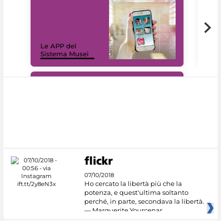
Il 
Le APP del
Mus
Sistema Musei
net
#DiscoverMiC
07/10/2018
Ho cercato la libertà più che la
potenza, e quest'ultima soltanto
perché, in parte, secondava la libertà.
— Marguerite Yourcenar