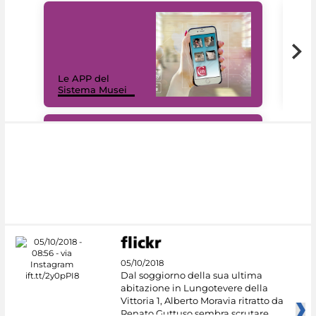
Il 
Le APP del
Mus
Sistema Musei
net
#DiscoverMiC
05/10/2018
Dal soggiorno della sua ultima
abitazione in Lungotevere della
Vittoria 1, Alberto Moravia ritratto da
Renato Guttuso sembra scrutare