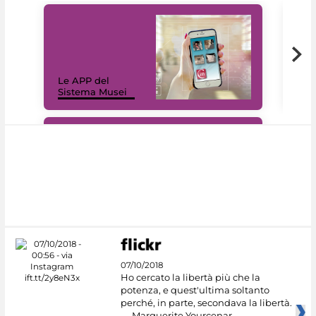
Il 
Le APP del
Mus
Sistema Musei
net
#DiscoverMiC
07/10/2018
Ho cercato la libertà più che la
potenza, e quest'ultima soltanto
perché, in parte, secondava la libertà.
— Marguerite Yourcenar