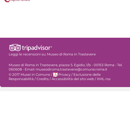
Leggi le recensioni su:
Museo di Roma in Trastevere
Museo di Roma in Trastevere, piazza S. Egidio, 1/b - 00153 Roma - Tel.
060608 - Email: museodiroma.trastevere@comune.roma.it
© 2017 Musei in Comune
/
Privacy
/
Esclusione delle
Responsabilità
/
Credits
/
Accessibilità del sito web
/
XML-rss