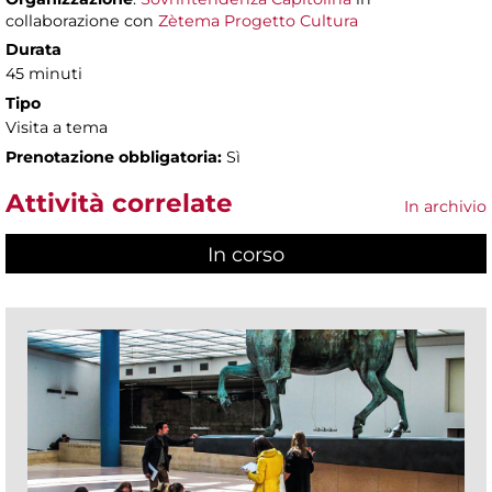
collaborazione con
Zètema Progetto Cultura
Durata
45 minuti
Tipo
Visita a tema
Prenotazione obbligatoria:
Sì
Attività correlate
In archivio
In corso
(scheda attiva)