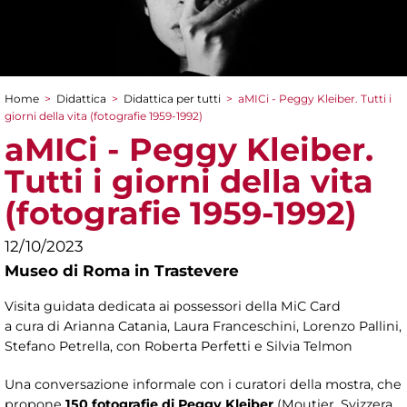
Home
>
Didattica
>
Didattica per tutti
>
aMICi - Peggy Kleiber. Tutti i
Tu sei qui
giorni della vita (fotografie 1959-1992)
aMICi - Peggy Kleiber.
Tutti i giorni della vita
(fotografie 1959-1992)
12/10/2023
Museo di Roma in Trastevere
Visita guidata dedicata ai possessori della MiC Card
a cura di Arianna Catania, Laura Franceschini, Lorenzo Pallini,
Stefano Petrella, con Roberta Perfetti e Silvia Telmon
Una conversazione informale con i curatori della mostra, che
propone
150 fotografie di Peggy Kleiber
(Moutier, Svizzera,