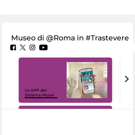
Museo di @Roma in #Trastevere
Il 
Le APP del
Mus
Sistema Musei
net