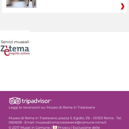
Servizi museali
Leggi le recensioni su:
Museo di Roma in Trastevere
Museo di Roma in Trastevere, piazza S. Egidio, 1/b - 00153 Roma - Tel.
060608 - Email: museodiroma.trastevere@comune.roma.it
© 2017 Musei in Comune
/
Privacy
/
Esclusione delle