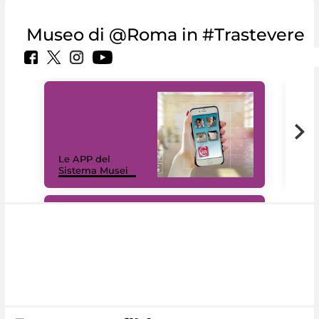
Museo di @Roma in #Trastevere
Il 
Le APP del
Mus
Sistema Musei
net
#DiscoverMiC