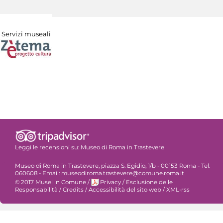
Servizi museali
Leggi le recensioni su:
Museo di Roma in Trastevere
Museo di Roma in Trastevere, piazza S. Egidio, 1/b - 00153 Roma - Tel.
060608 - Email: museodiroma.trastevere@comune.roma.it
© 2017 Musei in Comune
/
Privacy
/
Esclusione delle
Responsabilità
/
Credits
/
Accessibilità del sito web
/
XML-rss