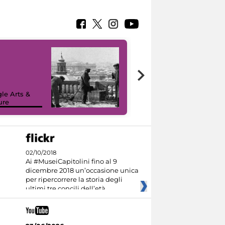
le Arts &
ure
I like MiC
02/10/2018
Ai #MuseiCapitolini fino al 9
dicembre 2018 un’occasione unica
per ripercorrere la storia degli
ultimi tre concili dell’età