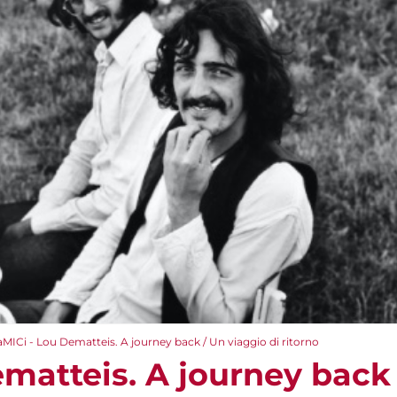
aMICi - Lou Dematteis. A journey back / Un viaggio di ritorno
ematteis. A journey back