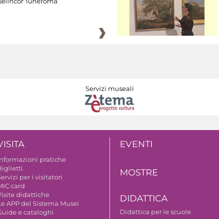
eiincomuneroma
Servizi museali
VISITA
EVENTI
Informazioni pratiche
iglietti
MOSTRE
ervizi per i visitatori
MIC card
isite didattiche
DIDATTICA
Le APP del Sistema Musei
Didattica per le scuole
Guide e cataloghi