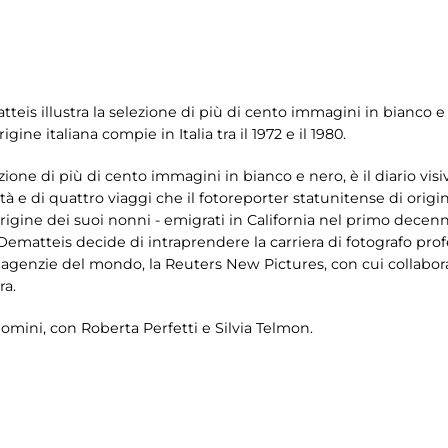
eis illustra la selezione di più di cento immagini in bianco e n
gine italiana compie in Italia tra il 1972 e il 1980.
ne di più di cento immagini in bianco e nero, è il diario visivo
età e di quattro viaggi che il fotoreporter statunitense di ori
 d’origine dei suoi nonni - emigrati in California nel primo decenn
matteis decide di intraprendere la carriera di fotografo profe
agenzie del mondo, la Reuters New Pictures, con cui collabor
ra.
omini, con Roberta Perfetti e Silvia Telmon.