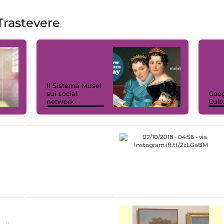
rastevere
Il Sistema Musei
sui social
Goog
network
Cult