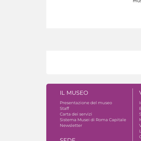
mus
IL MUSEO
Presentazione del museo
Staff
B
Carta dei servizi
S
Sistema Musei di Roma Capitale
Newsletter
V
SEDE