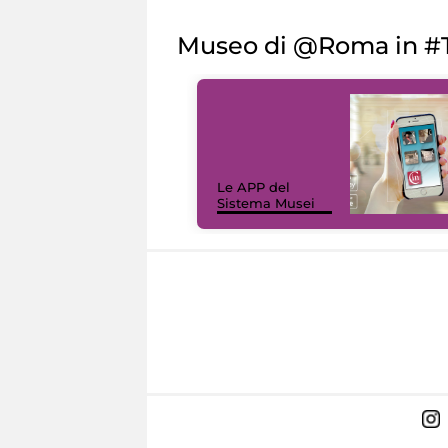
Museo di @Roma in #T
Le APP del
Sistema Musei