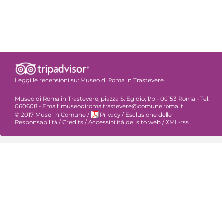
Leggi le recensioni su:
Museo di Roma in Trastevere
Museo di Roma in Trastevere, piazza S. Egidio, 1/b - 00153 Roma - Tel.
060608 - Email: museodiroma.trastevere@comune.roma.it
© 2017 Musei in Comune
/
Privacy
/
Esclusione delle
Responsabilità
/
Credits
/
Accessibilità del sito web
/
XML-rss