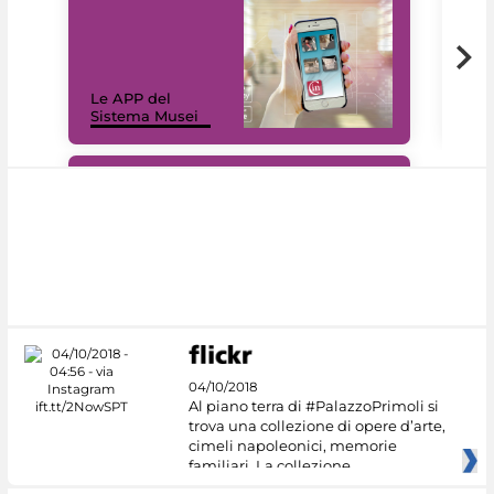
Il 
Le APP del
Mus
Sistema Musei
net
#DiscoverMiC
04/10/2018
Al piano terra di #PalazzoPrimoli si
trova una collezione di opere d’arte,
cimeli napoleonici, memorie
familiari. La collezione