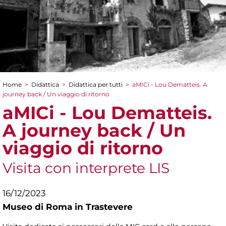
Home
>
Didattica
>
Didattica per tutti
>
aMICi - Lou Dematteis. A
Tu sei qui
journey back / Un viaggio di ritorno
aMICi - Lou Dematteis.
A journey back / Un
viaggio di ritorno
Visita con interprete LIS
16/12/2023
Museo di Roma in Trastevere