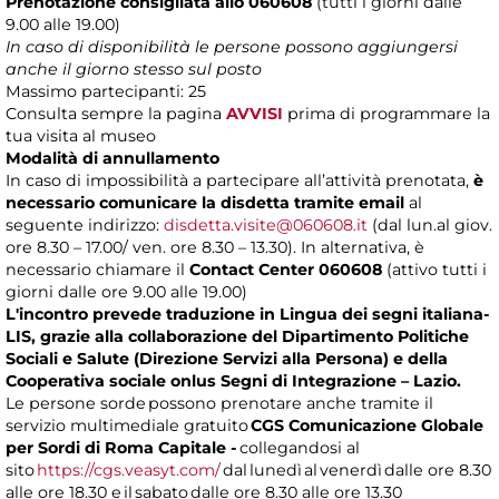
Prenotazione consigliata allo 060608
(tutti i giorni dalle
9.00 alle 19.00)
In caso di disponibilità le persone possono aggiungersi
anche il giorno stesso sul posto
Massimo partecipanti: 25
Consulta sempre la pagina
AVVISI
prima di programmare la
tua visita al museo
Modalità di annullamento
In caso di impossibilità a partecipare all’attività prenotata,
è
necessario comunicare la disdetta tramite email
al
seguente indirizzo:
disdetta.visite@060608.it
(dal lun.al giov.
ore 8.30 – 17.00/ ven. ore 8.30 – 13.30). In alternativa, è
necessario chiamare il
Contact Center 060608
(attivo tutti i
giorni dalle ore 9.00 alle 19.00)
L'incontro prevede traduzione in Lingua dei segni italiana-
LIS, grazie alla collaborazione del Dipartimento Politiche
Sociali e Salute (Direzione Servizi alla Persona) e della
Cooperativa sociale onlus Segni di Integrazione – Lazio.
Le persone sorde possono prenotare anche tramite il
servizio multimediale gratuito
CGS Comunicazione Globale
per Sordi di Roma Capitale -
collegandosi al
sito
https://cgs.veasyt.com/
dal lunedì al venerdì dalle ore 8.30
alle ore 18.30 e il sabato dalle ore 8.30 alle ore 13.30