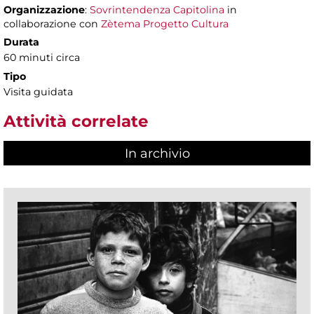
Organizzazione
:
Sovrintendenza Capitolina
in
collaborazione con
Zètema Progetto Cultura
Durata
60 minuti circa
Tipo
Visita guidata
Attività correlate
In archivio