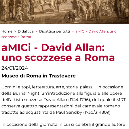
Home
>
Didattica
>
Didattica per tutti
>
aMICi - David Allan: uno
Tu sei qui
scozzese a Roma
aMICi - David Allan:
uno scozzese a Roma
24/01/2024
Museo di Roma in Trastevere
Uomini e topi, letteratura, arte, storia, palazzi… In occasione
della Burns’ Night, un’introduzione alla figura e alle opere
dell’artista scozzese David Allan (1744-1796), del quale il MRT
conserva quattro rappresentazioni del carnevale romano
tradotte ad acquatinta da Paul Sandby (1730/31-1809).
In occasione della giornata in cui si celebra il grande autore