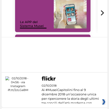
Il 
Le APP del
Mus
Sistema Musei
net
#DiscoverMiC
02/10/2018
Ai #MuseiCapitolini fino al 9
dicembre 2018 un’occasione unica
per ripercorrere la storia degli ultimi
tre concili dell’età moderna con