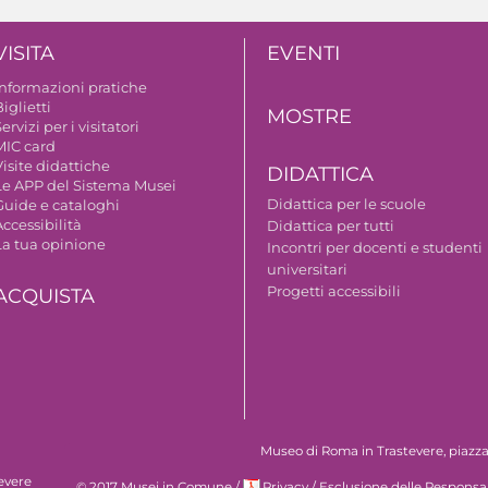
VISITA
EVENTI
Informazioni pratiche
iglietti
MOSTRE
ervizi per i visitatori
MIC card
isite didattiche
DIDATTICA
Le APP del Sistema Musei
Didattica per le scuole
Guide e cataloghi
ccessibilità
Didattica per tutti
La tua opinione
Incontri per docenti e studenti
universitari
Progetti accessibili
ACQUISTA
Museo di Roma in Trastevere, piazza S
evere
© 2017 Musei in Comune
/
Privacy
/
Esclusione delle Responsab