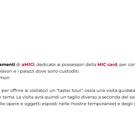
tamenti
di
aMICi
, dedicate ai possessori della
MIC card
, per co
lavori e i palazzi dove sono custoditi.
elmon
 offrire ai visitatori un "taster tour", ossia una visita guidat
n tema. La visita avrà quindi un taglio diverso a seconda del so
alle opere e oggetti esposti nelle mostre temporanee) e degli sp