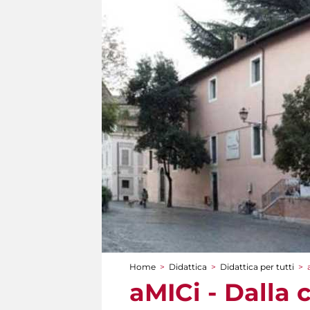
Home
>
Didattica
>
Didattica per tutti
>
Tu sei qui
aMICi - Dalla 