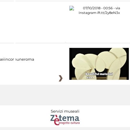
eiincomuneroma
Servizi museali