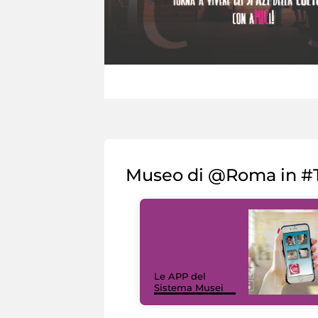
Museo di @Roma in #T
Le APP del
Sistema Musei