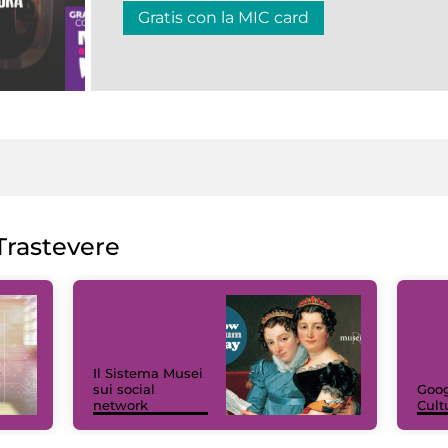
Gratis con la MIC card
rastevere
Il Sistema Musei
sui social
Goog
network
Cult