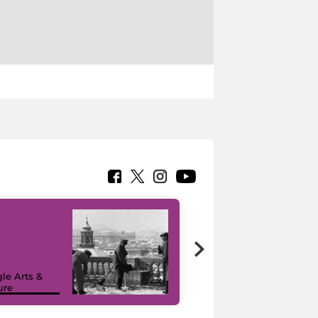
le Arts &
ure
I like MiC