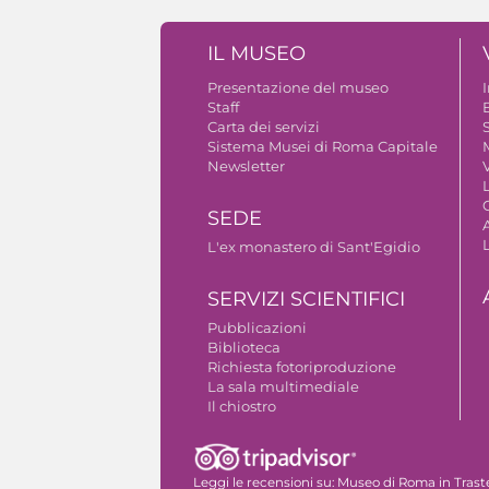
IL MUSEO
Presentazione del museo
Staff
B
Carta dei servizi
S
Sistema Musei di Roma Capitale
Newsletter
V
SEDE
A
L'ex monastero di Sant'Egidio
SERVIZI SCIENTIFICI
Pubblicazioni
Biblioteca
Richiesta fotoriproduzione
La sala multimediale
Il chiostro
Autorizzazione riprese fotografiche
Leggi le recensioni su:
Museo di Roma in Trast