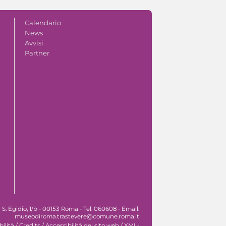
Calendario
News
Avvisi
Partner
. Egidio, 1/b - 00153 Roma - Tel. 060608 - Email:
museodiroma.trastevere@comune.roma.it
ilità
/
Credits
/
Accessibilità del sito web
/
XML-