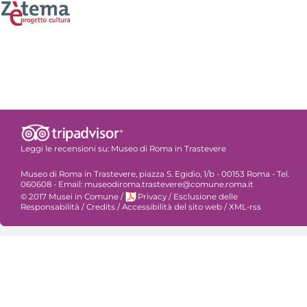
Leggi le recensioni su:
Museo di Roma in Trastevere
Museo di Roma in Trastevere, piazza S. Egidio, 1/b - 00153 Roma - Tel.
060608 - Email: museodiroma.trastevere@comune.roma.it
© 2017 Musei in Comune
/
Privacy
/
Esclusione delle
Responsabilità
/
Credits
/
Accessibilità del sito web
/
XML-rss