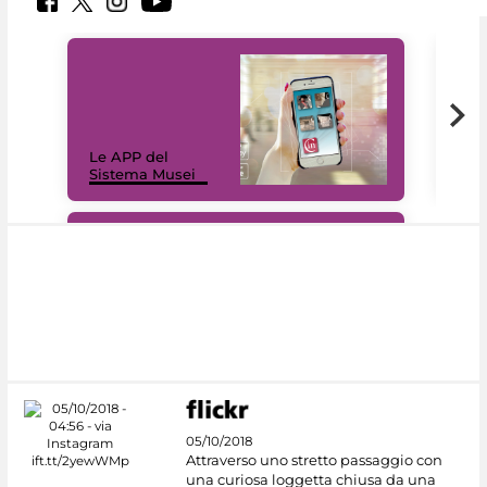
Il 
Le APP del
Mus
Sistema Musei
net
#DiscoverMiC
05/10/2018
Attraverso uno stretto passaggio con
una curiosa loggetta chiusa da una