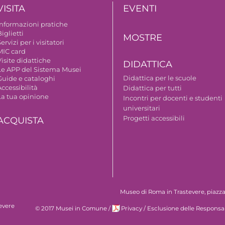
VISITA
EVENTI
Informazioni pratiche
iglietti
MOSTRE
ervizi per i visitatori
MIC card
isite didattiche
DIDATTICA
Le APP del Sistema Musei
Didattica per le scuole
Guide e cataloghi
ccessibilità
Didattica per tutti
La tua opinione
Incontri per docenti e studenti
universitari
Progetti accessibili
ACQUISTA
Museo di Roma in Trastevere, piazza S
evere
© 2017 Musei in Comune
/
Privacy
/
Esclusione delle Responsab