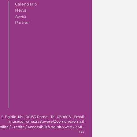
Calendario
News
Avvisi
Partner
. Egidio, 1/b - 00153 Roma - Tel. 060608 - Email:
museodiroma.trastevere@comune.roma.it
ilità
/
Credits
/
Accessibilità del sito web
/
XML-
rss