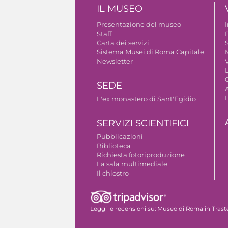
IL MUSEO
Presentazione del museo
Staff
B
Carta dei servizi
S
Sistema Musei di Roma Capitale
Newsletter
V
SEDE
A
L'ex monastero di Sant'Egidio
SERVIZI SCIENTIFICI
Pubblicazioni
Biblioteca
Richiesta fotoriproduzione
La sala multimediale
Il chiostro
Autorizzazione riprese fotografiche
Leggi le recensioni su:
Museo di Roma in Trast