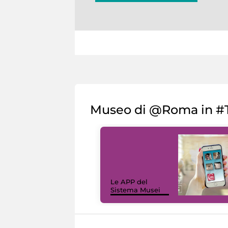
Museo di @Roma in #T
Le APP del
Sistema Musei