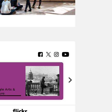
le Arts &
ure
I like MiC