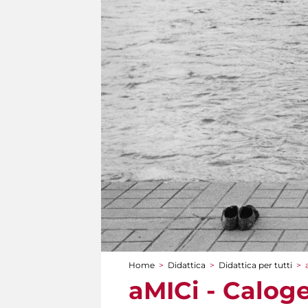
Home
>
Didattica
>
Didattica per tutti
>
Tu sei qui
aMICi - Caloge