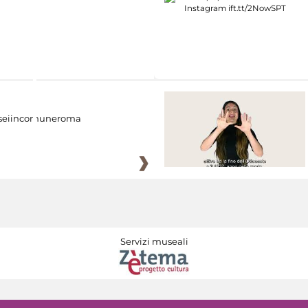
eiincomuneroma
Servizi museali