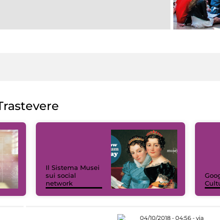
rastevere
Il Sistema Musei
sui social
Goog
network
Cult