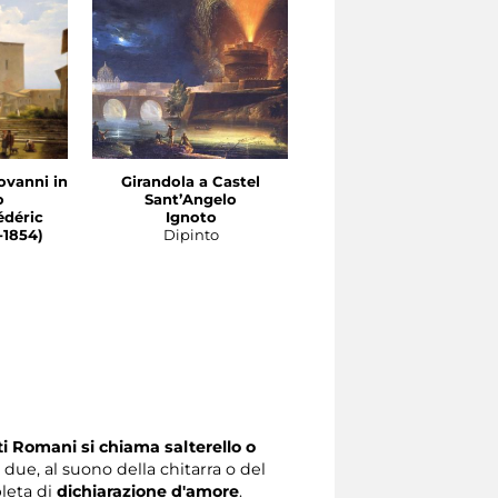
ovanni in
Girandola a Castel
Caldarrostaro a via
o
Sant’Angelo
Sistina
édéric
Ignoto
Arnoldo Corrodi (Rom
-1854)
Dipinto
1846-1874)
Dipinto
tati Romani si chiama salterello o
a in due, al suono della chitarra o del
pleta di
dichiarazione d'amore
.