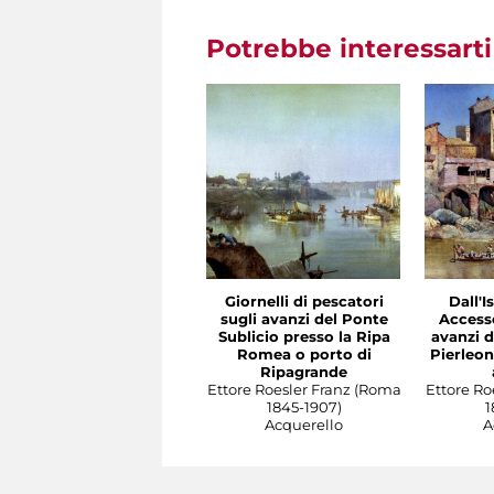
Potrebbe interessart
Giornelli di pescatori
Dall'I
sugli avanzi del Ponte
Access
Sublicio presso la Ripa
avanzi d
Romea o porto di
Pierleo
Ripagrande
Ettore Roesler Franz (Roma
Ettore Ro
1845-1907)
1
Acquerello
A