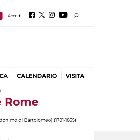
a
Accedi
ICA
CALENDARIO
VISITA
e
de Rome
udonimo di Bartolomeo) (1781-1835)