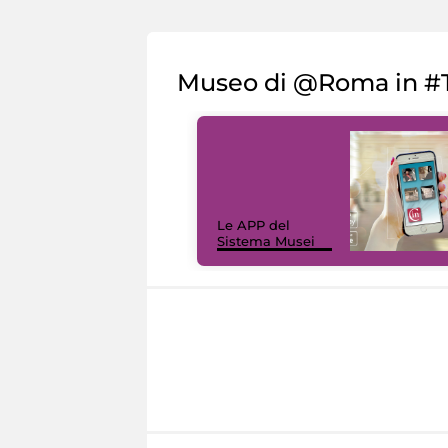
Museo di @Roma in #T
Le APP del
Sistema Musei