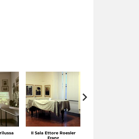
rilussa
II Sala Ettore Roesler
I Sala Ettore Roesler
Franz
Franz