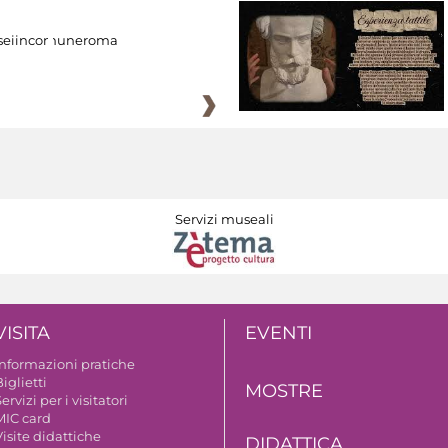
eiincomuneroma
Servizi museali
VISITA
EVENTI
Informazioni pratiche
iglietti
MOSTRE
ervizi per i visitatori
MIC card
isite didattiche
DIDATTICA