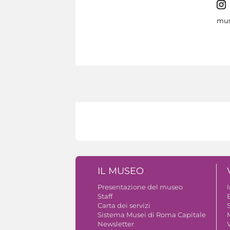
mus
IL MUSEO
Presentazione del museo
Staff
B
Carta dei servizi
S
Sistema Musei di Roma Capitale
Newsletter
V