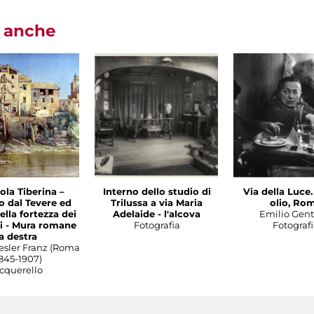
i anche
sola Tiberina –
Interno dello studio di
Via della Luce
o dal Tevere ed
Trilussa a via Maria
olio, Ro
ella fortezza dei
Adelaide - l'alcova
Emilio Genti
ni - Mura romane
Fotografia
Fotografi
a destra
esler Franz (Roma
845-1907)
cquerello