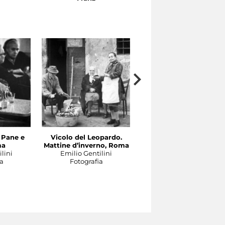
. Pane e
Vicolo del Leopardo.
Via della Lungaretta,
ma
Mattine d’inverno, Roma
angolo vicolo della Luc
lini
Emilio Gentilini
Roma
a
Fotografia
Emilio Gentilini
Fotografia