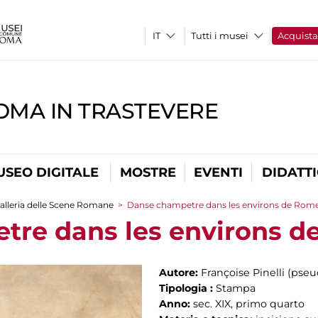
Tutti i musei
Acquist
OMA IN TRASTEVERE
USEO DIGITALE
MOSTRE
EVENTI
DIDATT
alleria delle Scene Romane
>
Danse champetre dans les environs de Rom
tre dans les environs 
Autore:
Françoise Pinelli (pse
Tipologia :
Stampa
Anno:
sec. XIX, primo quarto