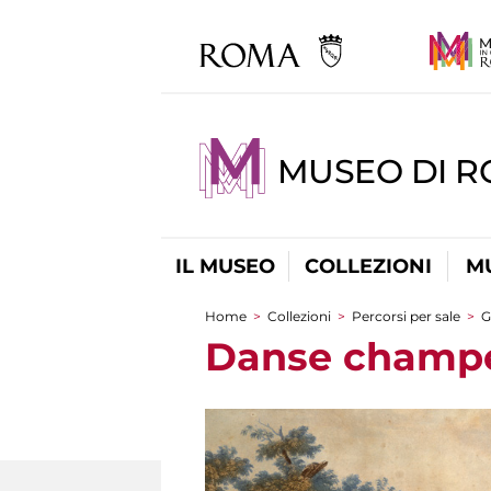
MUSEO DI R
IL MUSEO
COLLEZIONI
M
Home
>
Collezioni
>
Percorsi per sale
>
G
Tu sei qui
Danse champe