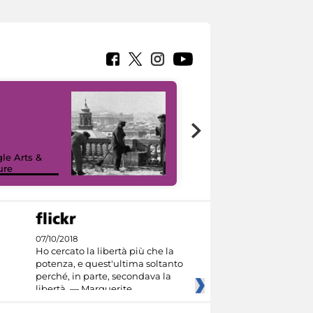
le Arts &
ure
I like MiC
07/10/2018
Ho cercato la libertà più che la
potenza, e quest'ultima soltanto
perché, in parte, secondava la
libertà. — Marguerite