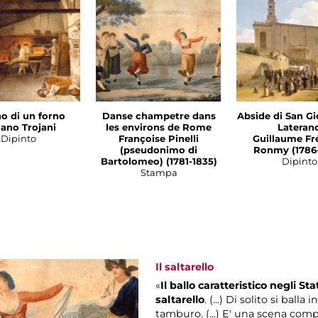
no di un forno
Danse champetre dans
Abside di San Gi
iano Trojani
les environs de Rome
Lateran
Dipinto
Françoise Pinelli
Guillaume Fr
(pseudonimo di
Ronmy (1786
Bartolomeo) (1781-1835)
Dipinto
Stampa
Il saltarello
«
Il ballo caratteristico negli S
saltarello
. (...) Di solito si ball
tamburo. (...) E' una scena com