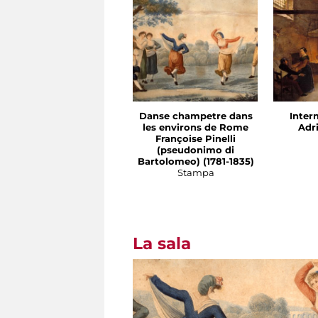
Danse champetre dans
Inter
les environs de Rome
Adr
Françoise Pinelli
(pseudonimo di
Bartolomeo) (1781-1835)
Stampa
La sala