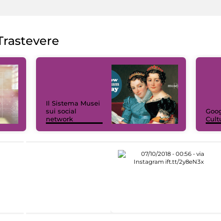
rastevere
Il Sistema Musei
sui social
Goog
network
Cult