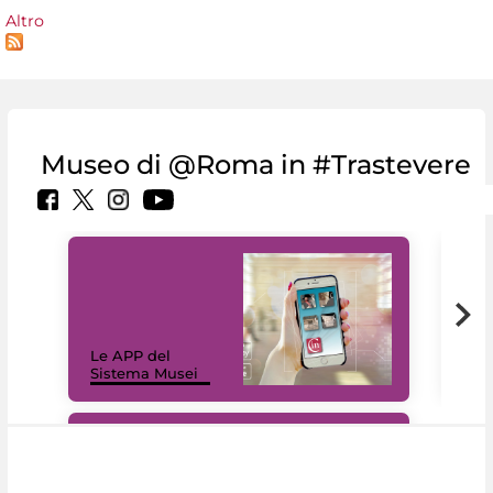
Altro
Museo di @Roma in #Trastevere
Il 
Le APP del
Mus
Sistema Musei
net