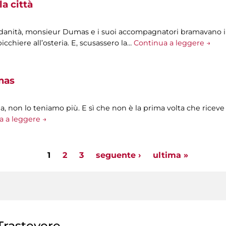
la città
ndanità, monsieur Dumas e i suoi accompagnatori bramavano i
icchiere all’osteria. E, scusassero la…
Continua a leggere →
mas
, non lo teniamo più. E sì che non è la prima volta che riceve a
a a leggere →
1
2
3
seguente ›
ultima »
rastevere