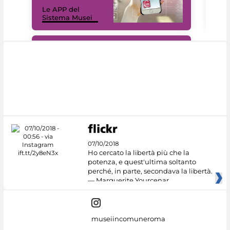
Il 
Le APP del
Mus
Sistema Musei
net
#DiscoverMiC
07/10/2018
Ho cercato la libertà più che la
potenza, e quest'ultima soltanto
perché, in parte, secondava la libertà.
— Marguerite Yourcenar
museiincomuneroma