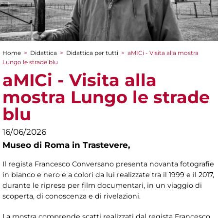
Home
>
Didattica
>
Didattica per tutti
>
aMICi - Visita alla mostra
Tu sei qui
Lungo le strade blu
aMICi - Visita alla
mostra Lungo le strade
blu
16/06/2026
Museo di Roma in Trastevere,
Il regista Francesco Conversano presenta novanta fotografie
in bianco e nero e a colori da lui realizzate tra il 1999 e il 2017,
durante le riprese per film documentari, in un viaggio di
scoperta, di conoscenza e di rivelazioni.
La mostra comprende scatti realizzati dal regista Francesco