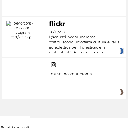
#DiscoverMiC
06/10/2018
I @museiincomuneroma
costituiscono un’offerta culturale varia
ed eclettica per il prestigio e la
particolarità delle sedi, per le
museiincomuneroma
Servizi museali