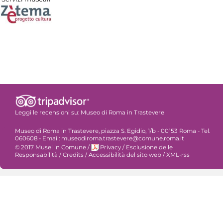
Leggi le recensioni su:
Museo di Roma in Trastevere
Museo di Roma in Trastevere, piazza S. Egidio, 1/b - 00153 Roma - Tel.
060608 - Email: museodiroma.trastevere@comune.roma.it
© 2017 Musei in Comune
/
Privacy
/
Esclusione delle
Responsabilità
/
Credits
/
Accessibilità del sito web
/
XML-rss