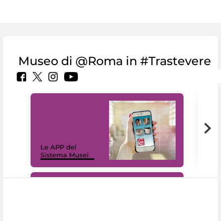
Museo di @Roma in #Trastevere
Il 
Le APP del
Mus
Sistema Musei
net