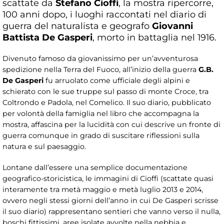
scattate da
Stefano Cioffi
, la mostra ripercorre,
100 anni dopo, i luoghi raccontati nel diario di
guerra del naturalista e geografo
Giovanni
Battista De Gasperi
, morto in battaglia nel 1916.
Divenuto famoso da giovanissimo per un’avventurosa
spedizione nella Terra del Fuoco, all’inizio della guerra
G.B.
De Gasperi
fu arruolato come ufficiale degli alpini e
schierato con le sue truppe sul passo di monte Croce, tra
Coltrondo e Padola, nel Comelico. Il suo diario, pubblicato
per volontà della famiglia nel libro che accompagna la
mostra, affascina per la lucidità con cui descrive un fronte di
guerra comunque in grado di suscitare riflessioni sulla
natura e sul paesaggio.
Lontane dall’essere una semplice documentazione
geografico-storicistica, le immagini di Cioffi (scattate quasi
interamente tra metà maggio e metà luglio 2013 e 2014,
ovvero negli stessi giorni dell’anno in cui De Gasperi scrisse
il suo diario) rappresentano sentieri che vanno verso il nulla,
boschi fittissimi, aree isolate avvolte nella nebbia e