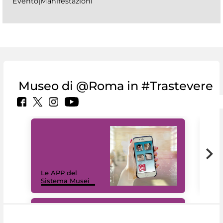
Evento|Manifestazioni
Museo di @Roma in #Trastevere
Il 
Le APP del
Mus
Sistema Musei
net