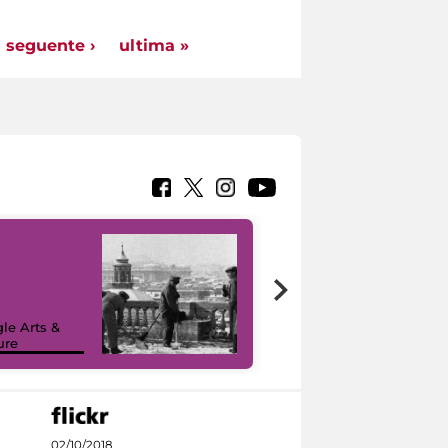
seguente ›
ultima »
le Arts &
ure
I like MiC
02/10/2018