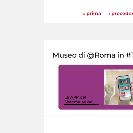
« prima
‹ precede
Pagine
Museo di @Roma in #T
Le APP del
Sistema Musei