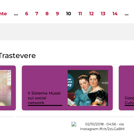
nte
…
6
7
8
9
10
11
12
13
14
…
rastevere
Il Sistema Musei
sui social
Goog
network
Cult