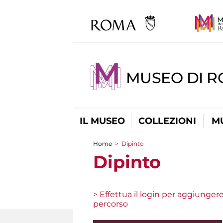
MUSEO DI R
IL MUSEO
COLLEZIONI
M
Home
>
Dipinto
Tu sei qui
Dipinto
> Effettua il login per aggiunger
percorso