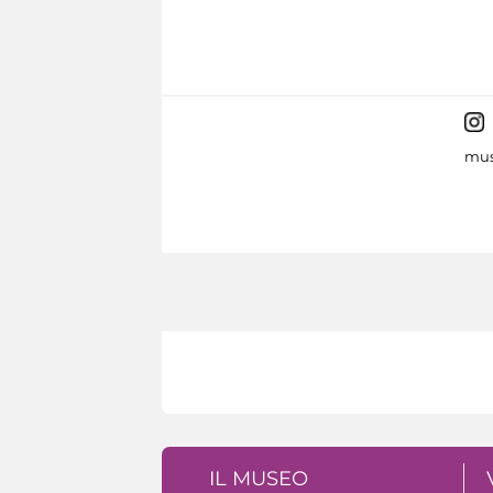
mus
IL MUSEO