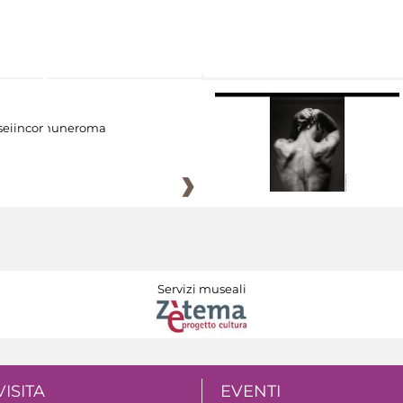
eiincomuneroma
Servizi museali
VISITA
EVENTI